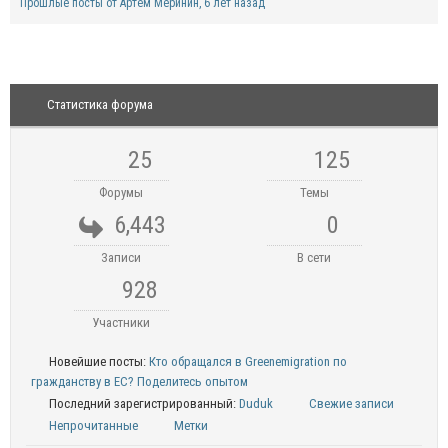
Прошлые посты от Артем Меринин
, 6 лет назад
Статистика форума
25
125
Форумы
Темы
6,443
0
Записи
В сети
928
Участники
Новейшие посты:
Кто обращался в Greenemigration по
гражданству в ЕС? Поделитесь опытом
Последний зарегистрированный:
Duduk
Свежие записи
Непрочитанные
Метки