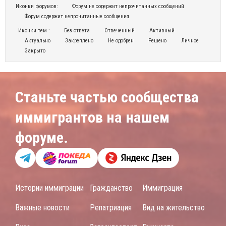
Иконки форумов:
Форум не содержит непрочитанных сообщений
Форум содержит непрочитанные сообщения
Иконки тем :
Без ответа
Отвеченный
Активный
Актуально
Закреплено
Не одобрен
Решено
Личное
Закрыто
Станьте частью сообщества
иммигрантов на нашем
форуме.
Истории иммиграции
Гражданство
Иммиграция
Важные новости
Репатриация
Вид на жительство