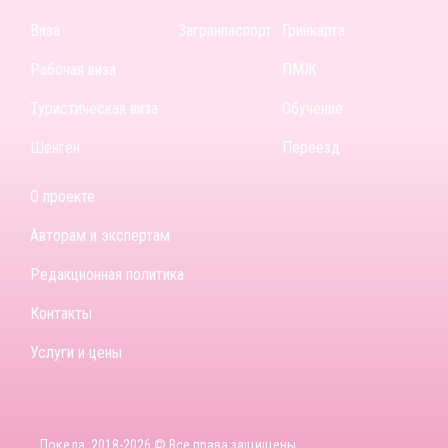
Виза
Загранпаспорт
Гринкарта
Рабочая виза
ПМЖ
Туристическая виза
Обучение
Шенген
Переезд
О проекте
Авторам и экспертам
Редакционная политика
Контакты
Услуги и цены
Покеда, 2018-2026 © Все права защищены.