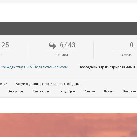
125
6,443
0
ы
Записи
В сети
по гражданству в ЕС? Поделитесь опытом
Последний зарегистрированный:
щений
Форум содержит непрочитанные сообщения
Актуально
Закреплено
Не одобрен
Решено
Личное
Закрыто