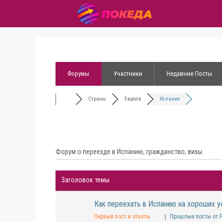
Форумы
Участники
Недавние Посты
Страны
Европа
Испания
Форум о переезде в Испанию, гражданство, визы.
Заголовок темы
Как переехать в Испанию на хороших у
Первый пост и ответы
|
Прошлые посты от F