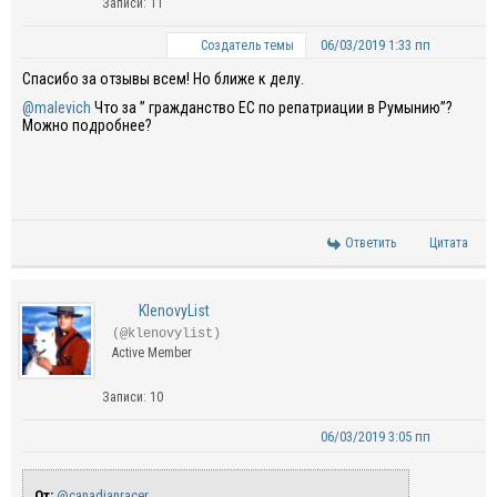
Записи: 11
06/03/2019 1:33 пп
Создатель темы
Спасибо за отзывы всем! Но ближе к делу.
@malevich
Что за ” гражданство ЕС по репатриации в Румынию”?
Можно подробнее?
Ответить
Цитата
KlenovyList
(@klenovylist)
Active Member
Записи: 10
06/03/2019 3:05 пп
От:
@canadianracer