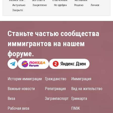
Иконки тем :
Без ответа
Отвеченный
Активный
Актуально
Закреплено
Не одобрен
Решено
Личное
Закрыто
Станьте частью сообщества
иммигрантов на нашем
форуме.
Истории иммиграции
Гражданство
Иммиграция
Важные новости
Репатриация
Вид на жительство
Виза
Загранпаспорт
Гринкарта
Рабочая виза
ПМЖ