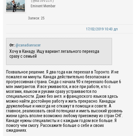
(@malevich)
Eminent Member
Записи: 25
17/02/2019 10:43 дп
От:
@canadianracer
Хочу в Канаду. Ищу вариант легального переезда
сразу с семьей
Похвальное решение. Я два года как переехал в Торонто. И не
пожалел ни минуты. Канада действительно безопасная и
прогрессивная страна. Сюда с начала 90-х переехало больше 6
млн эмигрантов. И все уживаются, и все при работе, кто с
мозгами, языком и руками сразу устраиваются по
специальности. Даже без англ. и французского языков здесь
можно найти достойную работу и жить прекрасно. Канадцы
дружелюбные и никогда не откажут в помощи и совете. А
главное, реализовать свой потенциал и иметь высокий уровень
жизни здесь вполне возможно любому приезжему из стран СНГ.
Канаде нужны специалисты и с каждым годом все больше. Я
помогу чем смогу. Расскажите больше о себе и своих
ожиданиях.