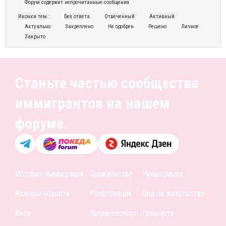
Форум содержит непрочитанные сообщения
Иконки тем :
Без ответа
Отвеченный
Активный
Актуально
Закреплено
Не одобрен
Решено
Личное
Закрыто
Станьте частью сообщества
иммигрантов на нашем
форуме.
Истории иммиграции
Гражданство
Иммиграция
Важные новости
Репатриация
Вид на жительство
Виза
Загранпаспорт
Гринкарта