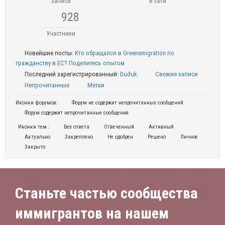
Записи
В сети
928
Участники
Новейшие посты:
Кто обращался в Greenemigration по
гражданству в ЕС? Поделитесь опытом
Последний зарегистрированный:
Duduk
Свежие записи
Непрочитанные
Метки
Иконки форумов:
Форум не содержит непрочитанных сообщений
Форум содержит непрочитанные сообщения
Иконки тем :
Без ответа
Отвеченный
Активный
Актуально
Закреплено
Не одобрен
Решено
Личное
Закрыто
Станьте частью сообщества
иммигрантов на нашем