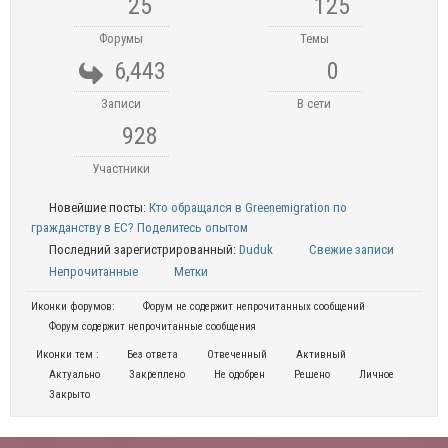
25
125
Форумы
Темы
6,443
0
Записи
В сети
928
Участники
Новейшие посты:
Кто обращался в Greenemigration по
гражданству в ЕС? Поделитесь опытом
Последний зарегистрированный:
Duduk
Свежие записи
Непрочитанные
Метки
Иконки форумов:
Форум не содержит непрочитанных сообщений
Форум содержит непрочитанные сообщения
Иконки тем :
Без ответа
Отвеченный
Активный
Актуально
Закреплено
Не одобрен
Решено
Личное
Закрыто