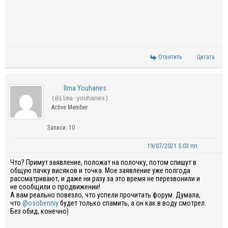
Ответить
Цитата
Ilma Youhanes
(@ilma-youhanes)
Active Member
Записи: 10
19/07/2021 5:03 пп
Что? Примут заявление, положат на полочку, потом спишут в
общую пачку висяков и точка. Мое заявление уже полгода
рассматривают, и даже ни разу за это время не перезвонили и
не сообщили о продвижении!
А вам реально повезло, что успели прочитать форум. Думала,
что
@osobenniy
будет только спамить, а он как в воду смотрел.
Без обид, конечно)