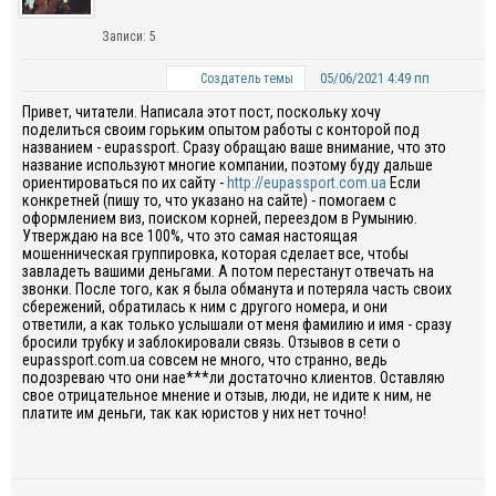
Записи: 5
05/06/2021 4:49 пп
Создатель темы
Привет, читатели. Написала этот пост, поскольку хочу
поделиться своим горьким опытом работы с конторой под
названием - eupassport. Сразу обращаю ваше внимание, что это
название используют многие компании, поэтому буду дальше
ориентироваться по их сайту -
http://eupassport.com.ua
Если
конкретней (пишу то, что указано на сайте) - помогаем с
оформлением виз, поиском корней, переездом в Румынию.
Утверждаю на все 100%, что это самая настоящая
мошенническая группировка, которая сделает все, чтобы
завладеть вашими деньгами. А потом перестанут отвечать на
звонки. После того, как я была обманута и потеряла часть своих
сбережений, обратилась к ним с другого номера, и они
ответили, а как только услышали от меня фамилию и имя - сразу
бросили трубку и заблокировали связь. Отзывов в сети о
eupassport.com.ua совсем не много, что странно, ведь
подозреваю что они нае***ли достаточно клиентов. Оставляю
свое отрицательное мнение и отзыв, люди, не идите к ним, не
платите им деньги, так как юристов у них нет точно!