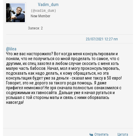
Vadim_dum
(@vadim_dum)
New Member
Записи: 2
23/07/2021 12:27 пп
@lilea
Что же вас насторожило? Вот когда меня консультировали и
поняли, что не получиться со мной проделать то самое, что с
другими, их спец захотел в любом случае скосить с меня хоть
малую часть бабосов. Начал, мол я могу проконсультировать,
подсказать как надо делать, к кому обращаться, но эта
консультация будет уже за деньги - сказал мне таксу в 50 евро!
Говорит, это не дорого за такого рода помощь. Я даже
прифигел немножко! Не зря сначала полностью ознакомился с
содержимым их гавносайта. Дальше уже я начал ругаться и
услышал с той стороны маты и связь с ними оборвалась
навсегда!
Ответить
Цитата