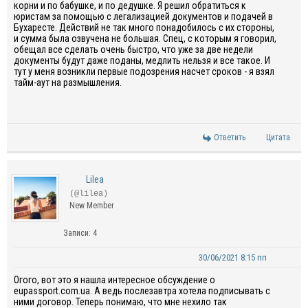
корни и по бабушке, и по дедушке. Я решил обратиться к
юристам за помощью с легализацией документов и подачей в
Бухаресте. Действий не так много понадобилось с их стороны,
и сумма была озвучена не большая. Спец, с которым я говорил,
обещал все сделать очень быстро, что уже за две недели
документы будут даже поданы, медлить нельзя и все такое. И
тут у меня возникли первые подозрения насчет сроков - я взял
тайм-аут на размышления.
Ответить
Цитата
Lilea
(@lilea)
New Member
Записи: 4
30/06/2021 8:15 пп
Огого, вот это я нашла интересное обсуждение о
eupassport.com.ua. А ведь послезавтра хотела подписывать с
ними договор. Теперь понимаю, что мне нехило так