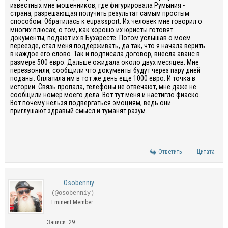
известных мне мошенников, где фигурировала Румыния -
страна, разрешающая получить результат самым простым
способом. Обратилась к eupassport. Их человек мне говорил о
многих плюсах, о том, как хорошо их юристы готовят
документы, подают их в Бухаресте. Потом услышав о моем
переезде, стал меня поддерживать, да так, что я начала верить
в каждое его слово. Так и подписала договор, внесла аванс в
размере 500 евро. Дальше ожидала около двух месяцев. Мне
перезвонили, сообщили что документы будут через пару дней
поданы. Оплатила им в тот же день еще 1000 евро. И точка в
истории. Связь пропала, телефоны не отвечают, мне даже не
сообщили номер моего дела. Вот тут меня и настигло фиаско.
Вот почему нельзя подвергаться эмоциям, ведь они
приглушают здравый смысл и туманят разум.
Ответить
Цитата
Osobenniy
(@osobenniy)
Eminent Member
Записи: 29