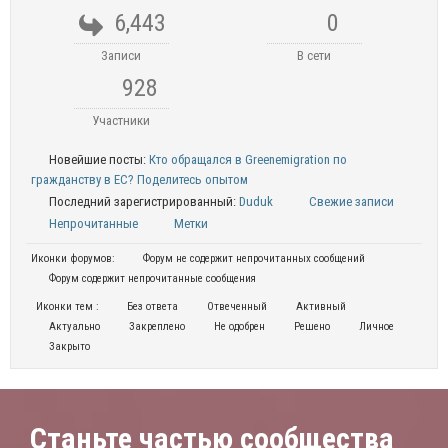
6,443
0
Записи
В сети
928
Участники
Новейшие посты:
Кто обращался в Greenemigration по
гражданству в ЕС? Поделитесь опытом
Последний зарегистрированный:
Duduk
Свежие записи
Непрочитанные
Метки
Иконки форумов:
Форум не содержит непрочитанных сообщений
Форум содержит непрочитанные сообщения
Иконки тем :
Без ответа
Отвеченный
Активный
Актуально
Закреплено
Не одобрен
Решено
Личное
Закрыто
Станьте частью сообщества