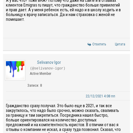
А у вас что? Тоже ВНЖ? Потому что даже на сайте и в отзывах
клиентов Emigras ru пишут, что гражданство больше привилегий
и прав дает. А у меня ребенок есть, ей надо и в школу ходить и в
больницу к врачу записаться. Да и нам страховка с женой не
помешает.
Ответить
Цитата
Selivanov Igor
(@selivanov-igor)
Active Member
Записи: 8
22/12/2021 4:08 пп
Гражданство сразу получал. Это было еще в 2021, и так все
закрутилось, что надо было срочно, можно сказать, сваливать
за границу и там закрепиться. Посредника нашел быстро,
больше ориентировался на количество доступных
предложений и на компетентность юристов. В отличии от вас я
отзывы о компании не искал, а сразу туда позвонил. Сказал, что