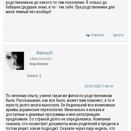
родственников до какого-то там поколения. Я только до
бабушек/дедушек знаю, и то - так себе. Пра родственники для
меня темный лес вообще!
Ответить
Цитата
Malena29
(@malena29)
New Member
Записи: 2
23/01/2022 7:44 пп
По личному опыту, у меня такая же фигня по родственникам
была. Рассказываю, как все было, может вам поможет, а то я
юристу долго мозги выносила. Он бедненький все возможные
архивы украинские перелопатил. Изначально я искала и
доступные и дешевые программы и мне репатриацию
предложили. Со страной долго не определялись. Компания
сказала, что посмотрит документы моих родителей и предков и
потом решит, какая подходит. Сказали через пару недель, что