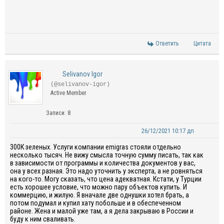
Ответить
Цитата
Selivanov Igor
(@selivanov-igor)
Active Member
Записи: 8
26/12/2021 10:17 дп
300К зеленых. Услуги компании emigras стояли отдельно
несколько тысяч. Не вижу смысла точную сумму писать, так как
в зависимости от программы и количества документов у вас,
она у всех разная. Это надо уточнить у эксперта, а не ровняться
на кого-то. Могу сказать, что цена адекватная. Кстати, у Турции
есть хорошее условие, что можно пару объектов купить. И
коммерцию, и жилую. Я вначале две однушки хотел брать, а
потом подумал и купил хату побольше и в обеспеченном
районе. Жена и малой уже там, а я дела закрываю в России и
буду к ним сваливать.