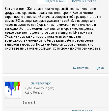
15/12/2021 6:23 пп
Создатель темы
Вот и я о том... Жена заметила интересный нюанс, я что-то не
додумался сравнить показатели цена-сроки. Большинство
стран после инвестиций сначала оформят тебе резидентство (те
самые 2-3 месяца, которые указаны на сайте), а паспорт уже
через несколько лет будет. Я так понимаю, что не очень-то и
выгодно. Хотя... с моими познаниями в юридических делах,
лучше реально по делу поговорить с Emigras. Мне пока и в
Украине нормально, просто пока есть финансовая
возможность - можно было бы сделать себе и своей семье
запасной аэродром. По ценам было бы хорошо узнать, а то
иногда разница очень большая, хотя сроки по сути одинаковые.
Ответить
Цитата
Selivanov Igor
(@selivanov-igor)
Active Member
Записи: 8