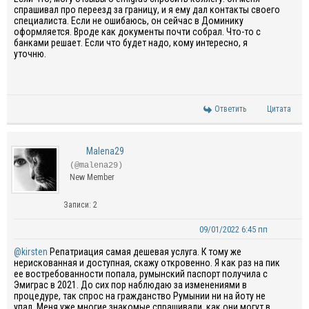
спрашивал про переезд за границу, и я ему дал контакты своего
специалиста. Если не ошибаюсь, он сейчас в Доминику
оформляется. Вроде как документы почти собрал. Что-то с
банками решает. Если что будет надо, кому интересно, я
уточню.
Ответить
Цитата
Malena29
(@malena29)
New Member
Записи: 2
09/01/2022 6:45 пп
@kirsten
Репатриация самая дешевая услуга. К тому же
нерискованная и доступная, скажу откровенно. Я как раз на пик
ее востребованности попала, румынский паспорт получила с
Эмиграс в 2021. До сих пор наблюдаю за изменениями в
процедуре, так спрос на гражданство Румынии ни на йоту не
упал. Меня уже многие знакомые спрашивали, как они могут в