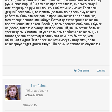
понять, что первая задача romanesc.ru - помочь найти человеку
румынские корни! Вы даже не представляете, сколько людей
имеют предков-румын и понятия об этом не имеют. Если ваш
дед из Бессарабии, то юристы должны по одесскому архиву
работать. Сначала все равно проанализируют родословную,
может еще основания найдут. Потом дадут запрос в архив на
восстановление доков. Вообще, весь процесс собирания бумаг
на досье, вместе с ожиданием оснований, занимает не больше
трех недель. У компании уже есть опыт работы с архивами, их
много где знают потому и отвечают намного быстрее, чем
обычным людям. Тем более, юристы могут и надавить, если
архивариус будет долго тянуть. Но обычно такого не случается.
Ответить
Цитата
LoraPalmer
(@lorapalmer)
Active Member
Записи: 15