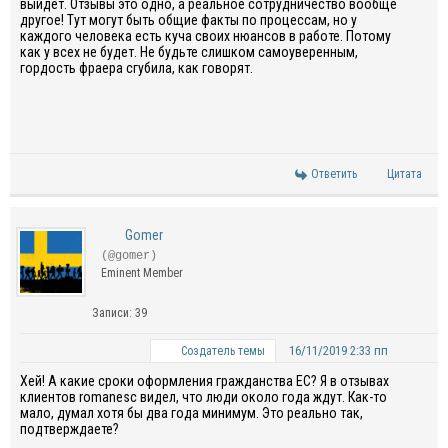
выйдет. Отзывы это одно, а реальное сотрудничество вообще
другое! Тут могут быть общие факты по процессам, но у
каждого человека есть куча своих нюансов в работе. Потому
как у всех не будет. Не будьте слишком самоуверенным,
гордость фраера сгубила, как говорят.
Ответить
Цитата
Gomer
(@gomer)
Eminent Member
Записи: 39
16/11/2019 2:33 пп
Создатель темы
Хей! А какие сроки оформления гражданства ЕС? Я в отзывах
клиентов romanesc видел, что люди около года ждут. Как-то
мало, думал хотя бы два года минимум. Это реально так,
подтверждаете?