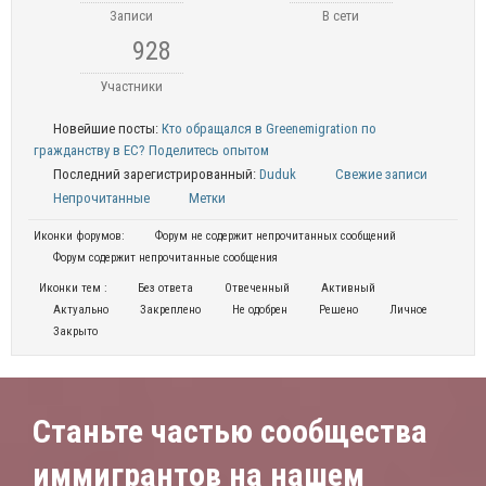
Записи
В сети
928
Участники
Новейшие посты:
Кто обращался в Greenemigration по
гражданству в ЕС? Поделитесь опытом
Последний зарегистрированный:
Duduk
Свежие записи
Непрочитанные
Метки
Иконки форумов:
Форум не содержит непрочитанных сообщений
Форум содержит непрочитанные сообщения
Иконки тем :
Без ответа
Отвеченный
Активный
Актуально
Закреплено
Не одобрен
Решено
Личное
Закрыто
Станьте частью сообщества
иммигрантов на нашем