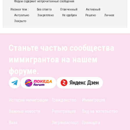
Форум содержит непрочитанные сообщения
Иконки тем :
Без ответа
Отвеченный
Активный
Актуально
Закреплено
Не одобрен
Решено
Личное
Закрыто
Станьте частью сообщества
иммигрантов на нашем
форуме.
Истории иммиграции
Гражданство
Иммиграция
Важные новости
Репатриация
Вид на жительство
Виза
Загранпаспорт
Гринкарта