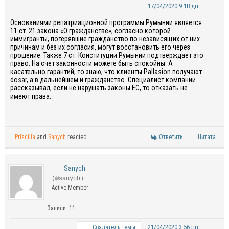
17/04/2020 9:18 дп
Основаниями репатриационной программы Румынии является
11 ст. 21 закона «О гражданстве», согласно которой
иммигранты, потерявшие гражданство по независящих от них
причинам и без их согласия, могут восстановить его через
прошение. Также 7 ст. Конституции Румынии подтверждает это
право. На счет законности можете быть спокойны. А
касательно гарантий, то знаю, что клиенты Pallasion получают
dosar, а в дальнейшем и гражданство. Специалист компании
рассказывал, если не нарушать законы ЕС, то отказать не
имеют права.
Priscilla
and
Sanych
reacted
Ответить
Цитата
Sanych
(@sanych)
Active Member
Записи: 11
21/04/2020 3:56 пп
Создатель темы