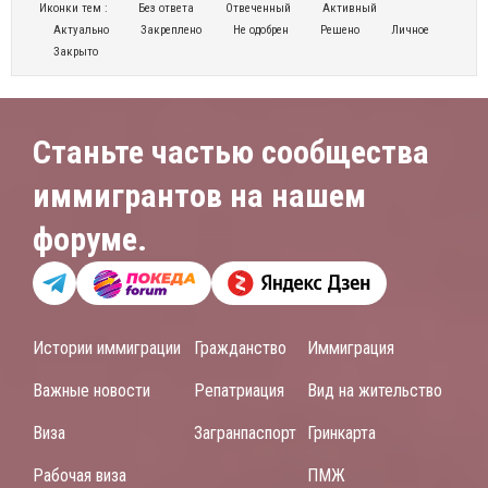
Иконки тем :
Без ответа
Отвеченный
Активный
Актуально
Закреплено
Не одобрен
Решено
Личное
Закрыто
Станьте частью сообщества
иммигрантов на нашем
форуме.
Истории иммиграции
Гражданство
Иммиграция
Важные новости
Репатриация
Вид на жительство
Виза
Загранпаспорт
Гринкарта
Рабочая виза
ПМЖ