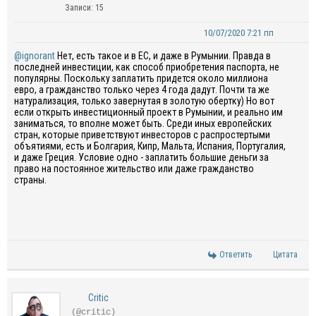
Записи: 15
10/07/2020 7:21 пп
@ignorant
Нет, есть такое и в ЕС, и даже в Румынии. Правда в
последней инвестиции, как способ приобретения паспорта, не
популярны. Поскольку заплатить придется около миллиона
евро, а гражданство только через 4 года дадут. Почти та же
натурализация, только завернутая в золотую обертку) Но вот
если открыть инвестиционный проект в Румынии, и реально им
заниматься, то вполне может быть. Среди иных европейских
стран, которые приветствуют инвесторов с распростертыми
объятиями, есть и Болгария, Кипр, Мальта, Испания, Португалия,
и даже Греция. Условие одно - заплатить большие деньги за
право на постоянное жительство или даже гражданство
страны.
Ответить
Цитата
Critic
(@critic)