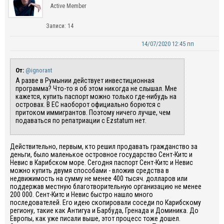
Active Member
Записи: 14
14/07/2020 12:45 пп
От:
@ignorant
А разве в Румынии действует инвестиционная
программа? Что-то я об этом никогда не слышал. Мне
кажется, купить паспорт можно только где-нибудь на
островах. В ЕС наоборот официально борются с
притоком иммигрантов. Поэтому ничего лучше, чем
подаваться по репатриации с
Ezstatum
нет.
Действительно, первым, кто решил продавать гражданство за
деньги, было маленькое островное государство Сент-Китс и
Невис в Карибском море. Сегодня паспорт Сент-Китс и Невис
можно купить двумя способами - вложив средства в
недвижимость на сумму не менее 400 тысяч. долларов или
поддержав местную благотворительную организацию не менее
200 000. Сент-Китс и Невис быстро нашло много
последователей. Его идею скопировали соседи по Карибскому
региону, такие как Антигуа и Барбуда, Гренада и Доминика. До
Европы, как уже писали выше, этот процесс тоже дошел.