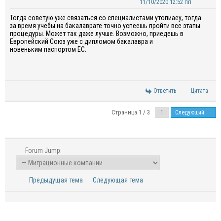
11/10/2020 12:52 пп
Тогда советую уже связаться со специалистами
утопиаеу
, тогда
за время учебы на
бакалаврате
точно успее
шь
пройти все этапы
процедуры.
Может так даже лучше. Возможно, приеде
шь
в
Е
вропейский Союз уже с дипломом бакалавра и
нов
еньким
паспортом ЕС.
Ответить
Цитата
Страница 1 / 3
Следующий
Forum Jump:
Предыдущая тема
Следующая тема