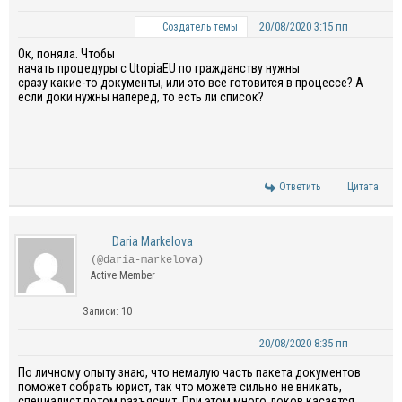
20/08/2020 3:15 пп
Создатель темы
Ок, поняла
. Чтобы
начать
процедуры
с
UtopiaEU
по
гражданству
нужны
сразу
какие-то
документы
, или это все готовится в процессе? А
если доки нужны наперед, то
е
сть ли список
?
Ответить
Цитата
Daria Markelova
(@daria-markelova)
Active Member
Записи: 10
20/08/2020 8:35 пп
П
о
личному опыту
знаю, что
немалую
часть пакета документов
поможет собрать юрист, так что можете сильно не вникать,
специалист потом разъяснит.
При этом
мног
о
доков касается