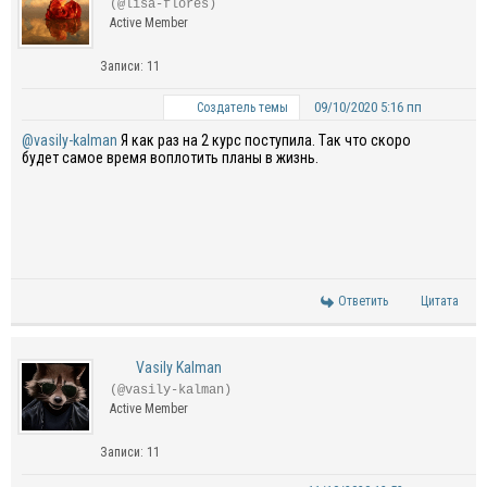
(@lisa-flores)
Active Member
Записи: 11
09/10/2020 5:16 пп
Создатель темы
@vasily-kalman
Я
как раз на 2 курс поступила. Т
ак что
скоро
будет
самое время
воплотить планы в жизнь.
Ответить
Цитата
Vasily Kalman
(@vasily-kalman)
Active Member
Записи: 11