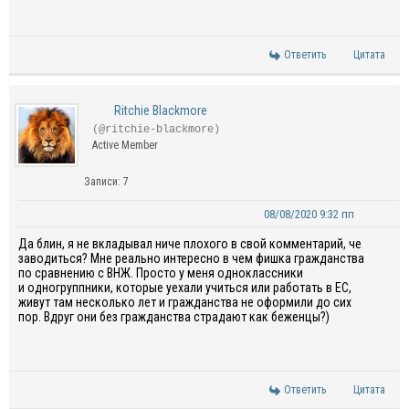
Ответить
Цитата
Ritchie Blackmore
(@ritchie-blackmore)
Active Member
Записи: 7
08/08/2020 9:32 пп
Да
блин
, я не вкладывал
нич
е
плохого
в свой
комментарий
,
че
заводит
ь
ся?
Мне реально интересно
в
чем фишка
гражданства
по сравнению с ВНЖ
.
П
росто у меня
одноклассники
и
одногруппники
, которые уехали учиться или работать в ЕС,
живут
там несколько лет и гражданства не оформили до сих
пор.
Вдруг
они без гражданства страдают как беженцы
?)
Ответить
Цитата