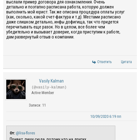
выслали
пример
договора для ознакомления.
Очень
детально
и
поэтапно расписана работа, которую должен
выполнить мой ю
рист. Так же описана
процедура
оплаты услуг
(как, сколько, какой счет-фактура и
т.д
). Местами расписано
даже слишком детально, инфы
д
о
фигища
, так что придется
перечитывать еще разок. Но в целом,
все более чем
убедительно и вызывает доверие
, когда приступим к работе,
дам развернутый
отзыв о компании
.
Ответить
Цитата
Vasily Kalman
(@vasily-kalman)
Active Member
Записи: 11
10/09/2020 6:19 пп
От:
@lisa-flores
Привет, пишу сюда, потому что на других