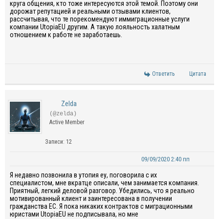
круга общения, кто тоже интересуются этой темой. Поэтому они
дорожат репутацией и реальными отзывами клиентов,
рассчитывая, что те порекомендуют иммиграционные услуги
компании UtopiaEU другим. А такую лояльность халатным
отношением к работе не заработаешь.
Ответить
Цитата
Zelda
(@zelda)
Active Member
Записи: 12
09/09/2020 2:40 пп
Я
недавно
позвонила в
утопия
еу
, поговорила с их
специалистом
, мне вкратце описали, чем занимается компания
.
Приятный, легкий деловой разговор. У
бе
дились, что я реально
мотивированный клиент и заинтересована в получении
гражданства ЕС
.
Я пока никаких
контрактов
с миграционными
юристами
UtopiaEU
не подписывала, но мне