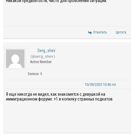
Никако
й
предвзятости
, чисто для прояснения ситуации.
Ответить
Цитата
Serg_shev
(@serg_shev)
Active Member
Записи: 5
10/09/2020 10:46 пп
Я еще никогда не видел, как
знакомятся
с
девушкой на
иммиграционном форуме.
+1 в копилку странных подкатов.