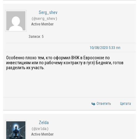
Serg_shev
(@serg_shev)
Active Member
Записи: 5
10/08/2020 5:33 пп
Особенно плохо
тем,
кто оформил ВНЖ
в Евросоюзе
по
инвестициям или по рабочему контракту
в
гугл
) Бедняги, готов
разделить их
участь.
Ответить
Цитата
Zelda
(@zelda)
Active Member