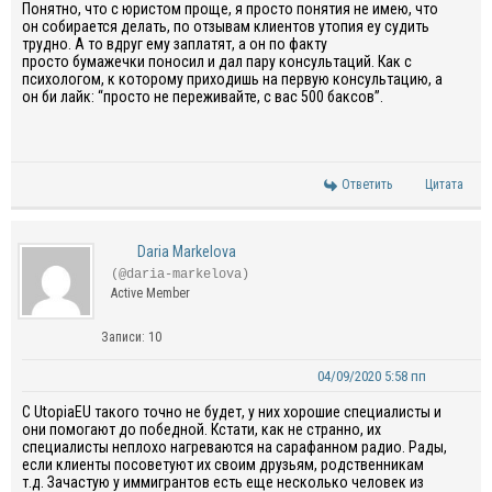
Понятно, что с юристом проще, я просто понятия не имею, что
он собирается делать
, по
отзывам
клиентов утопия
еу
судить
трудно
. А то
вдруг
ему
заплатят
, а он по факту
просто
бумажечки поносил и дал пару консультаций.
Как с
психологом, к которому приходишь на первую
консультацию,
а
он би лайк: “
просто
не переживайте, с вас 500 баксов”.
Ответить
Цитата
Daria Markelova
(@daria-markelova)
Active Member
Записи: 10
04/09/2020 5:58 пп
С UtopiaEU такого точно не будет, у них хорошие специалисты и
они помогают до победной. Кстати, как не странно, их
специалисты неплохо нагреваются на сарафанном радио. Рады,
если клиенты посоветуют их своим друзьям, родственникам
т.д. Зачастую у иммигрантов есть еще несколько человек из