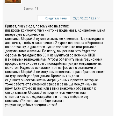
Записи: 11
29/07/2020 12:29 пп
Создатель темы
Привет, пишу сюда, потому что на других
платформах
нужн
ую
тему
никто не поднимает.
К
онкретн
ее
,
меня
интересует юридическая
компания
UtopiaEU
,
нужны
отзывы
ее
клиен
тов
.
Предыстория:
п
апа хочет, чтобы я
заканчивала 2 курс и
переехала в
Евросоюз
на постоянку
, а для этого нужно хорошенько поиграться с
документами и
визами.
По итогу
, мы решили, что будет топ
оформить гражданство
ЕС
и не мучиться со всякими ВНЖ
и
визовыми разрешениями.
Чтобы облегчить иммиграционный
процесс
мне
скорее всего
понадобятся услуги миграционных
юристов.
Надеюсь
ознакомиться
на форуме
с
отзыв
ами
о
компании
UtopiaEU
,
не
могу самостоятельно
разобраться стоит
ли
туда
вообще обращаться.
К
роме
них видела
еще
инфу
о
нескольких иммиграционных юристах, которые
тоже работают в смежной сфере и разницы между ними не
вижу.
Если кто-то из вас или ваших знакомых
обращался
к
специалистам
UtopiaEU
то
поделитесь
мнением
или
отзывом
к
ак про
ходила работа
и почему выбрали
эту
компанию
?
И
е
сть ли вообще смысл
в
услугах
подобных
специалистов
?