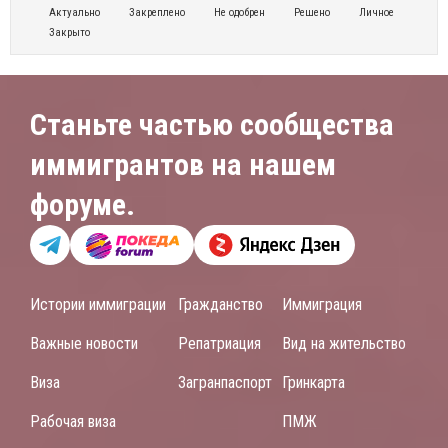
Актуально
Закреплено
Не одобрен
Решено
Личное
Закрыто
Станьте частью сообщества
иммигрантов на нашем
форуме.
Истории иммиграции
Гражданство
Иммиграция
Важные новости
Репатриация
Вид на жительство
Виза
Загранпаспорт
Гринкарта
Рабочая виза
ПМЖ