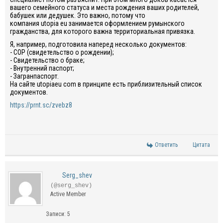
вашего семейного статуса и места рождения ваших родителей,
бабушек или дедушек. Это важно, потому что
компания
utopia
eu
за
нимается оформлением румынского
гражданства, для которого важна территориальная привязка.
Я
, например,
подготовила наперед несколько документов:
-
СОР (свидетельство о рождении);
- Свидетельство о браке;
- Внутренний паспорт;
-
Загранпаспорт.
На сайте
utopiaeu
com
в принципе есть приблизительный список
документов
.
https://prnt.sc/zvebz8
Ответить
Цитата
Serg_shev
(@serg_shev)
Active Member
Записи: 5