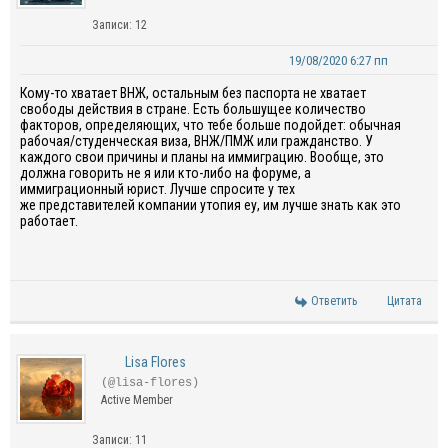
Записи: 12
19/08/2020 6:27 пп
Кому-то хватает ВНЖ,
остальны
м
без
паспорта не
хватает
свободы действия
в стране
.
Есть
большущее
количество
факторов,
определяющих
, что тебе больше подойдет:
обычная
рабочая/студенческая виза, ВНЖ/ПМЖ и
ли гражданство.
У
каждого свои причины и планы на иммиграцию.
Вообще, это
должна говорить не я или кто-либо на форуме, а
иммиграционный юрист.
Лучше
спросите у тех
же
представителей
компании
утопия
еу
,
им лучше
знать
как это
работает
.
Ответить
Цитата
Lisa Flores
(@lisa-flores)
Active Member
Записи: 11