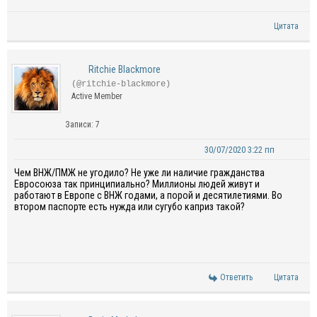
Цитата
Ritchie Blackmore
(@ritchie-blackmore)
Active Member
Записи: 7
30/07/2020 3:22 пп
Чем ВНЖ/ПМЖ не угодило?
Не уже ли наличие
гражданства
Евросоюза
так принципиально? Миллионы людей живу
т
и
работают в
Евро
пе
с
ВНЖ
годами, а порой и десятилетиями. Во
втором паспорте есть нужда или
сугубо каприз такой?
Ответить
Цитата