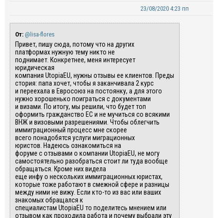
23/08/2020 4:23 пп
От:
@lisa-flores
Привет, пишу сюда, потому что на других
платформах
нужн
ую
тему
никто не
поднимает.
К
онкретн
ее
,
меня интересует
юридическая
компания
UtopiaEU
,
нужны
отзывы
ее
клиен
тов
.
Преды
стория:
папа хочет, чтобы я
заканчивала 2 курс
и
переехала в
Евросоюз на постоянку
, а для этого
нужно хорошенько поиграться с документами
и
визами.
По итогу
, мы решили, что будет топ
оформить гражданство
ЕС
и не мучиться со всякими
ВНЖ и
визовыми разрешениями.
Чтобы облегчить
иммиграционный процесс
мне
скорее
всего
понадобятся услуги миграционных
юристов.
Надеюсь
ознакомиться
на
форуме
с
отзыв
ами
о компании
UtopiaEU
,
не
могу
самостоятельно
разобраться стоит ли
туда
вообще
обращаться.
К
роме
них видела
еще
инфу
о
нескольких иммиграционных юристах,
которые тоже работают в смежной сфере и разницы
между ними не вижу.
Если кто-то из вас или ваших
знакомых
обращался
к
специалистам
UtopiaEU
то
поделитесь
мнением
или
отзывом
к
ак про
ходила работа
и почему выбрали
эту