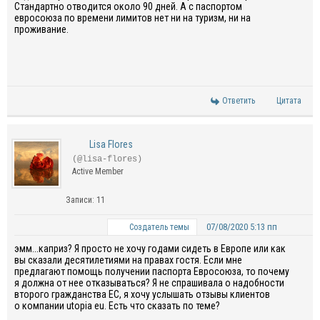
Стандартно отводится около 90 дней. А с паспортом
евросоюза по времени лимитов нет ни на туризм, ни на
проживание.
Ответить
Цитата
Lisa Flores
(@lisa-flores)
Active Member
Записи: 11
07/08/2020 5:13 пп
Создатель темы
э
мм
...каприз? Я просто не хочу годами сидеть в
Европе
или
как
вы сказали десятилетиями на правах гостя.
Если мне
предлагают помощь
получении паспорта Евросоюза, то почему
я должна от нее отказываться?
Я не спрашивала о надобности
второго гражданства ЕС,
я
хочу услышать
отзывы клиентов
о
компании
utopia
eu
.
Есть что сказать по теме?