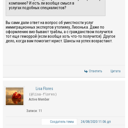
компанию
?
И
е
сть ли вообще смысл
в
услугах
подобных
специалистов
?
Вы сами дали ответ на вопрос
об уместности услуг
иммиграционных экспертов
утопияеу
, Лизонька. Даже по
оформлению виз бывают
траблы, а с гражданством получится
тот еще
геморрой
(если вообще хоть что-то получится).
Другое
дело, когда
вам помогает юрист.
Шансы на успех возрастают.
Ответить
Цитата
Lisa Flores
(@lisa-flores)
Active Member
Записи: 11
24/08/2020 11:06 дп
Создатель темы