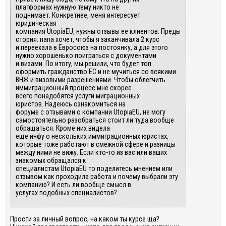
платформах
нужн
ую
тему
никто не
поднимает.
К
онкретн
ее
,
меня интересует
юридическая
компания
UtopiaEU
,
нужны
отзывы
ее
клиен
тов
.
Преды
стория:
папа хочет, чтобы я
заканчивала 2 курс
и
переехала в
Евросоюз на постоянку
, а для этого
нужно хорошенько поиграться с документами
и
визами.
По итогу
, мы решили, что будет топ
оформить гражданство
ЕС
и не мучиться со всякими
ВНЖ и
визовыми разрешениями.
Чтобы облегчить
иммиграционный процесс
мне
скорее
всего
понадобятся услуги миграционных
юристов.
Надеюсь
ознакомиться
на
форуме
с
отзыв
ами
о компании
UtopiaEU
,
не
могу
самостоятельно
разобраться стоит ли
туда
вообще
обращаться.
К
роме
них видела
еще
инфу
о
нескольких иммиграционных юристах,
которые тоже работают в смежной сфере и разницы
между ними не вижу.
Если кто-то из вас или ваших
знакомых
обращался
к
специалистам
UtopiaEU
то
поделитесь
мнением
или
отзывом
к
ак про
ходила работа
и почему выбрали
эту
компанию
?
И
е
сть ли вообще смысл
в
услугах
подобных
специалистов
?
Прости за личный вопрос, на каком ты курсе ща?