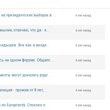
на президентских выборах в ...
6 лет назад
ынии, отвечаю, что да - е...
6 лет назад
дкидышев. Все как и везде...
6 лет назад
сь на одном форуме. Общалс...
6 лет назад
менты могут доказать родс...
6 лет назад
зация - прожив от 8 лет,...
6 лет назад
 Europriority. Спокоен п...
6 лет назад