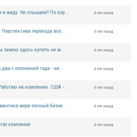
в виду. Не слышали? По кор...
6 лет назад
. Перспектива переезда воз...
6 лет назад
ы землю здесь купить не м...
6 лет назад
два с половиной года - ни...
6 лет назад
Работаю на компанию. США -...
6 лет назад
омантика-море-личный бизне...
6 лет назад
лугах компании
6 лет назад