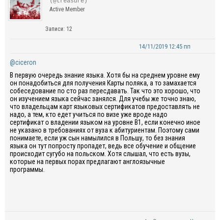
(@treasure)
Active Member
Записи: 12
14/11/2019 12:45 пп
@ciceron
В первую очередь знание языка. Хотя бы на среднем уровне ему
он понадобиться для получения Карты поляка, а то замахается
собеседование по сто раз пересдавать. Так что это хорошо, что
он изучением языка сейчас занялся. Для учебы же точно знаю,
что владельцам карт языковых сертификатов предоставлять не
надо, а тем, кто едет учиться по визе уже вроде надо
сертификат о владении языком на уровне В1, если конечно иное
не указано в требованиях от вуза к абитуриентам. Поэтому сами
понимаете, если уж сын намылился в Польшу, то без знания
языка он тут попросту пропадет, ведь все обучение и общение
происходит сугубо на польском. Хотя слышал, что есть вузы,
которые на первых порах предлагают англоязычные
программы.