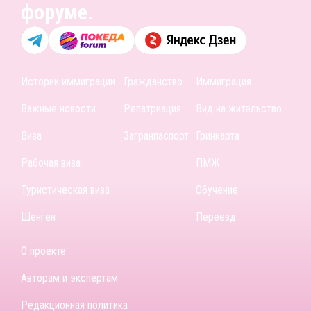
форуме.
Истории иммиграции
Гражданство
Иммиграция
Важные новости
Репатриация
Вид на жительство
Виза
Загранпаспорт
Гринкарта
Рабочая виза
ПМЖ
Туристическая виза
Обучение
Шенген
Переезд
О проекте
Авторам и экспертам
Редакционная политика