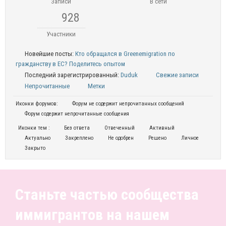
Записи
В сети
928
Участники
Новейшие посты:
Кто обращался в Greenemigration по
гражданству в ЕС? Поделитесь опытом
Последний зарегистрированный:
Duduk
Свежие записи
Непрочитанные
Метки
Иконки форумов:
Форум не содержит непрочитанных сообщений
Форум содержит непрочитанные сообщения
Иконки тем :
Без ответа
Отвеченный
Активный
Актуально
Закреплено
Не одобрен
Решено
Личное
Закрыто
Станьте частью сообщества
иммигрантов на нашем