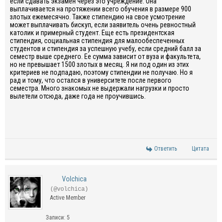
если сдавать экзамен через это учреждение. Она
выплачивается на протяжении всего обучения в размере 900
злотых ежемесячно. Также стипендию на свое усмотрение
может выплачивать бискуп, если заявитель очень ревностный
католик и примерный студент. Еще есть президентская
стипендия, социальная стипендия для малообеспеченных
студентов и стипендия за успешную учебу, если средний балл за
семестр выше среднего. Ее сумма зависит от вуза и факультета,
но не превышает 1500 злотых в месяц. Я ни под один из этих
критериев не подпадаю, поэтому стипендии не получаю. Но я
рад и тому, что остался в университете после первого
семестра. Много знакомых не выдержали нагрузки и просто
вылетели отсюда, даже года не проучившись.
Ответить
Цитата
Volchica
(@volchica)
Active Member
Записи: 5