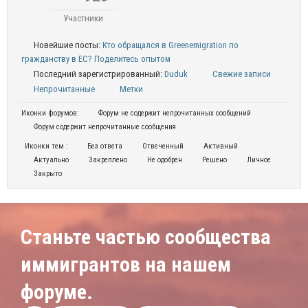
Участники
Новейшие посты:
Кто обращался в Greenemigration по
гражданству в ЕС? Поделитесь опытом
Последний зарегистрированный:
Duduk
Свежие записи
Непрочитанные
Метки
Иконки форумов:
Форум не содержит непрочитанных сообщений
Форум содержит непрочитанные сообщения
Иконки тем :
Без ответа
Отвеченный
Активный
Актуально
Закреплено
Не одобрен
Решено
Личное
Закрыто
Станьте частью сообщества
иммигрантов на нашем
форуме.