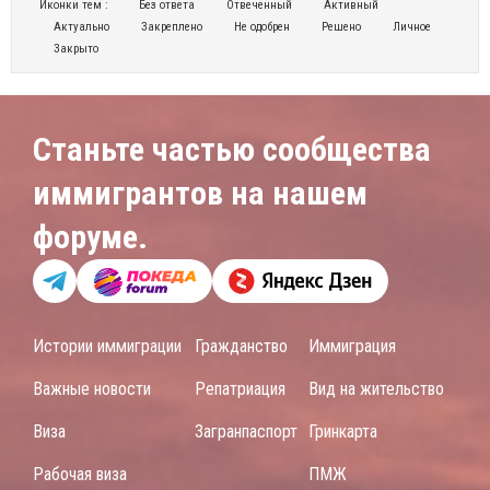
Иконки тем :
Без ответа
Отвеченный
Активный
Актуально
Закреплено
Не одобрен
Решено
Личное
Закрыто
Станьте частью сообщества
иммигрантов на нашем
форуме.
Истории иммиграции
Гражданство
Иммиграция
Важные новости
Репатриация
Вид на жительство
Виза
Загранпаспорт
Гринкарта
Рабочая виза
ПМЖ