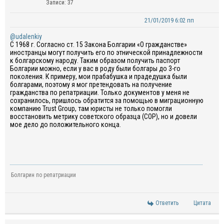
Записи: 37
21/01/2019 6:02 пп
@udalenkiy
С 1968 г. Согласно ст. 15 Закона Болгарии «О гражданстве»
иностранцы могут получить его по этнической принадлежности
к болгарскому народу. Таким образом получить паспорт
Болгарии можно, если у вас в роду были болгары до 3-го
поколения. К примеру, мои прабабушка и прадедушка были
болгарами, поэтому я мог претендовать на получение
гражданства по репатриации. Только документов у меня не
сохранилось, пришлось обратится за помощью в миграционную
компанию Trust Group, там юристы не только помогли
восстановить метрику советского образца (СОР), но и довели
мое дело до положительного конца.
Болгарин по репатриации
Ответить
Цитата