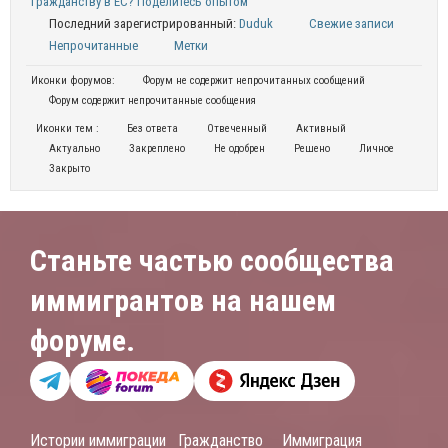
гражданству в ЕС? Поделитесь опытом
Последний зарегистрированный:
Duduk
Свежие записи
Непрочитанные
Метки
Иконки форумов:
Форум не содержит непрочитанных сообщений
Форум содержит непрочитанные сообщения
Иконки тем :
Без ответа
Отвеченный
Активный
Актуально
Закреплено
Не одобрен
Решено
Личное
Закрыто
Станьте частью сообщества
иммигрантов на нашем
форуме.
Истории иммиграции
Гражданство
Иммиграция