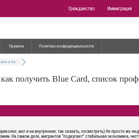
Гражданство
Иммиграция
Правила
Политика конфиденциальности
арта в Гер...
 как получить Blue Card, список про
риколюг, мог и на внутренние, так сказать, посмотреть) Не просто же люд
зжим. На самом деле, мигрантов “подкупает” стабильная экономика, чист