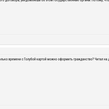
го договора, уведомляешь об этом государственные органы. Потому, что 
колько времени с Голубой картой можно оформить гражданство? Читал на д