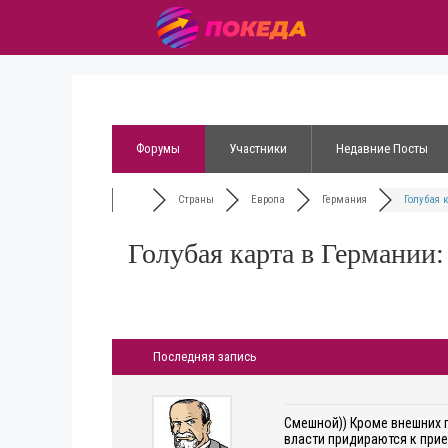
Форумы
Участники
Недавние Посты
Страны
Европа
Германия
Голубая к
Голубая карта в Германии:
Последняя запись
Смешной)) Кроме внешних п
власти придираются к прие