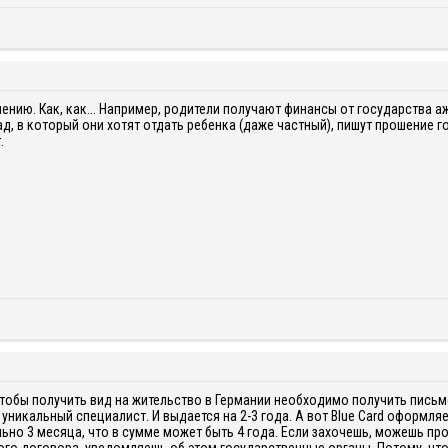
ию. Как, как... Например, родители получают финансы от государства а
сад, в который они хотят отдать ребенка (даже частный), пишут прошение 
.
 Чтобы получить вид на жительство в Германии необходимо получить пись
 уникальный специалист. И выдается на 2-3 года. А вот Blue Card оформл
но 3 месяца, что в сумме может быть 4 года. Если захочешь, можешь про