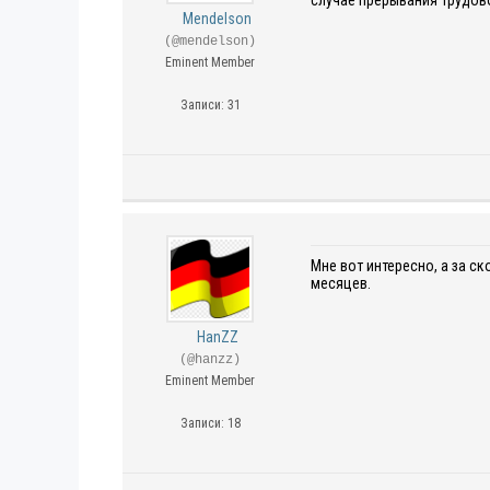
случае прерывания трудово
Mendelson
(@mendelson)
Eminent Member
Записи: 31
Мне вот интересно, а за с
месяцев.
HanZZ
(@hanzz)
Eminent Member
Записи: 18