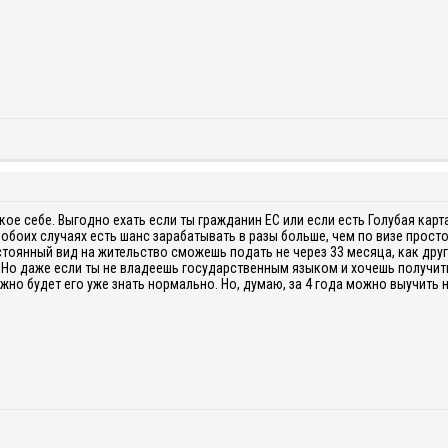
акое себе. Выгодно ехать если ты гражданин ЕС или если есть Голубая карт
 обоих случаях есть шанс зарабатывать в разы больше, чем по визе просто
тоянный вид на жительство сможешь подать не через 33 месяца, как други
. Но даже если ты не владеешь государственным языком и хочешь получить
ужно будет его уже знать нормально. Но, думаю, за 4 года можно выучить 