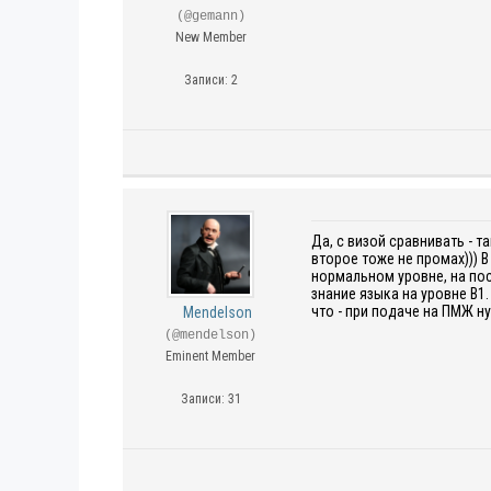
(@gemann)
New Member
Записи: 2
Да, с визой сравнивать - т
второе тоже не промах))) В
нормальном уровне, на пос
знание языка на уровне B1
что - при подаче на ПМЖ н
Mendelson
(@mendelson)
Eminent Member
Записи: 31