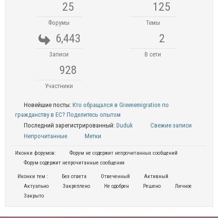
25
125
Форумы
Темы
6,443
2
Записи
В сети
928
Участники
Новейшие посты:
Кто обращался в Greenemigration по
гражданству в ЕС? Поделитесь опытом
Последний зарегистрированный:
Duduk
Свежие записи
Непрочитанные
Метки
Иконки форумов:
Форум не содержит непрочитанных сообщений
Форум содержит непрочитанные сообщения
Иконки тем :
Без ответа
Отвеченный
Активный
Актуально
Закреплено
Не одобрен
Решено
Личное
Закрыто