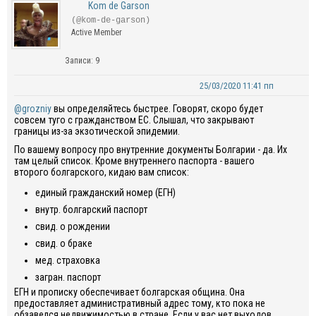
Kom de Garson
(@kom-de-garson)
Active Member
Записи: 9
25/03/2020 11:41 пп
@grozniy
вы определяйтесь быстрее. Говорят, скоро будет
совсем туго с гражданством ЕС. Слышал, что закрывают
границы из-за экзотической эпидемии.
По вашему вопросу про внутренние документы Болгарии - да. Их
там целый список. Кроме внутреннего паспорта - вашего
второго болгарского, кидаю вам список
:
единый гражданский номер (ЕГН)
внутр
.
болгарский паспорт
свид
.
о рождении
свид
.
о браке
мед
.
страховка
загран
.
паспорт
ЕГН и прописку обеспечивает болгарская община. Она
предоставляет административный адрес тому, кто пока не
обзавелся недвижимостью в стране.
Если у вас нет выходов,