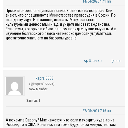
14/04/2020 1:41 пп
Просите своего специалиста список ответов на вопросы. Они
знают, что спрашивают в Министерстве правосудия в Софии
. По
стандарту идут. Но главное, их знать. Могут засыпать
культурными ценностями и т.д. и уйдете вы без гражданства.
Есть темы,
которые в обязательном порядке
нужно
выучить.
А
в
изучение болгарского языка нет
необходимости
углубляться
,
достаточно знать его на базовом уровне.
Ответить
Цитата
kapral5553
(@kapral5553)
New Member
Записи: 1
27/05/2021 7:16 пп
А почему в Европу? Мне кажется, что если и уходить куда-то из
России, то в США. Конечно, там тоже будут свои минусы, но там