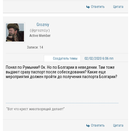
Ответить
Цитата
Grozniy
(@grozniy)
Active Member
Записи: 14
02/02/2020 6:06 пп
Создатель темы
П
онял
п
о Румынии!! Ок. Но по Б
о
лгарии в неведении. Там тоже
выдают сразу паспорт после собеседования? Какие еще
мероприятия должен пройти до получения паспорта Болгарии?
"Вот что крест животворящий делает!"
Ответить
Цитата