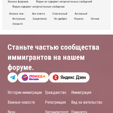
Иконки форумов:
Форум не содержит непрочитанных сообщений
Форум содержит непрочитанные сообщения
Иконки тем :
Без ответа
Отвеченный
Активный
Актуально
Закреплено
Не одобрен
Решено
Личное
Закрыто
Станьте частью сообщества
иммигрантов на нашем
форуме.
Истории иммиграции
Гражданство
Иммиграция
Важные новости
Репатриация
Вид на жительство
Виза
Загранпаспорт
Гринкарта