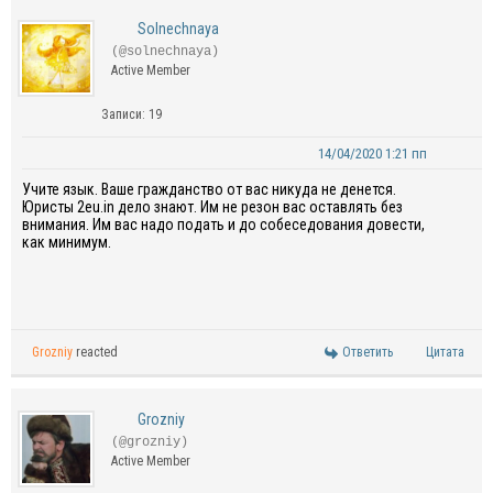
Solnechnaya
(@solnechnaya)
Active Member
Записи: 19
14/04/2020 1:21 пп
Учите язык. Ваше гражданство от вас никуда не денется.
Юристы
2eu.
in
дело знают. Им не резон вас оставлять без
внимания. Им вас надо подать и до собеседования довести,
как минимум.
Grozniy
reacted
Ответить
Цитата
Grozniy
(@grozniy)
Active Member