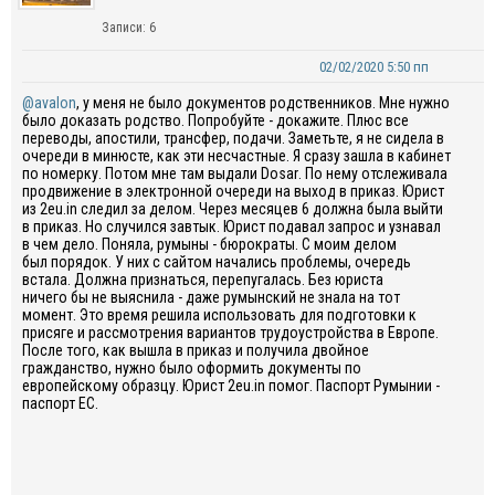
Записи: 6
02/02/2020 5:50 пп
@avalon
, у меня не было документов родственников. Мне нужно
было доказать родство. Попробуйте - докажите. Плюс все
переводы, апостили, трансфер, подачи. Заметьте, я не сидела в
очереди в минюсте, как эти несчастные. Я сразу зашла в кабинет
по номерку. Потом мне там выдали
Dosar
. По нему отслеживала
продвижение в электронной очереди на выход в приказ. Юрист
из 2eu.
in
следил за делом. Через месяцев 6 должна была выйти
в приказ. Но случился
завтык
. Юрист подавал запрос и узнавал
в чем дело.
П
оняла, румыны - бюрократы. С моим делом
был
поряд
ок
. У них с сайтом начались проблемы, очередь
встала. Должна признаться, перепугалась. Без юриста
ничего
бы
не выяснила - даже румынский не знала на тот
момент. Это время решила использовать для подготовки к
присяге и рассмотрения вариантов трудоустройства в Европе.
После того, как
вышла в приказ и получила двойное
гражданство, нужно было оформить документы по
европейскому образцу. Юрист 2eu.in помог. Паспорт Румынии -
паспорт ЕС.