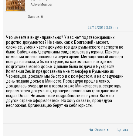
Active Member
Записи: 6
27/12/2019 3:33 пп
Чт
о
имеете в виду - правильно? У вас нет подтверждающих
родство документов?
Н
е знаю, как с Болгарией - может,
сложнее, у
меня части
документов для румынского паспорта не
было. Бабушкины
/
дедушкины свидетельства утеряны. Юристы
компании восстанавливали через архив. Миграционный эксперт
всегда
на связи, я была в курсе, на каком этапе находится
подготовка моего досье.
Дальше была подача в Бухаресте.
Компания 2eu.
in
предоставила мне трансфер в Румынию из
Черновцов, доехали мы быстро и с комфортом, а на следующий
день
подала досье в Минюсте. Процедура прошла легко,
дождалась очереди на втором этаже Министерства, секретарь
пересмотрел документы, проверил основания гражданства и
выдал
Dosar
.
Н
е знаю - вам подробности
не нужны. Вы ж по
другой стране оформляетесь. Но хочу сказать, процедура
несложная. Организацию берут на себя юристы.
Ответить
Цитата