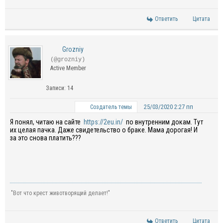
Ответить
Цитата
Grozniy
(@grozniy)
Active Member
Записи: 14
25/03/2020 2:27 пп
Создатель темы
Я понял, читаю на сайте
https://2eu.in/
по внутренним докам. Тут
их целая пачка. Даже свидетельство о браке. Мама дорогая! И
за это снова платить???
"Вот что крест животворящий делает!"
Ответить
Цитата