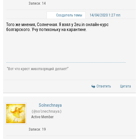
Записи: 14
14/04/2020 1:27 пп
Создатель темы
Того же мнения, Солнечная. Я взял у
2eu.
in
онлайн-курс
болгарского. Учу потихоньку на карантине.
"Вот что крест животворящий делает!"
Ответить
Цитата
Solnechnaya
(@solnechnaya)
Active Member
Записи: 19