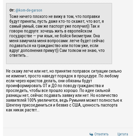
От:
@kom-de-garson
Тоже ничего плохого не вижу в том, что поправки
будут приняты, пусть даже кто-то скажет, что вот, я
самый умный, сам же паспорт уже получил)) Так и
говорю подруге: хочешь жить в европейском
государстве — учи язык, не бойся биометрии. Она
меня замучила меня вопросами: легче будет сейчас
подаваться на гражданство или потом уже, если
вдруг дополнения примут)) Сам толком не знаю, что
ответить...
Не скажу легче или нет, но принятие поправок ситуации сильно
не изменит, просто наведут порядок в процедуре. По любому
если через юристов делать, они обязаны будут
проинформировать ОТ и ДО по поводу гражданства и
проследить, чтобы все прошло хорошо. По идее сильной
разницы нет, сейчас подавать заявку или нет. Но количество
заявителей 100% увеличится, ведь Румыния может полностью к
Шенгену присоединиться и безвиз с США, ценность паспорта
как никак растет...
Ответить
Цитата