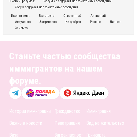
Иконки форумов:
Форум не содержит непрочитанных сообщений
Форум содержит непрочитанные сообщения
Иконки тем :
Без ответа
Отвеченный
Активный
Актуально
Закреплено
Не одобрен
Решено
Личное
Закрыто
Станьте частью сообщества
иммигрантов на нашем
форуме.
Истории иммиграции
Гражданство
Иммиграция
Важные новости
Репатриация
Вид на жительство
Виза
Загранпаспорт
Гринкарта