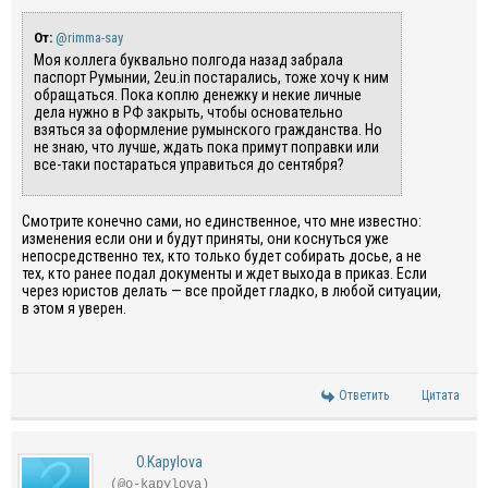
От:
@rimma-say
Моя коллега буквально полгода назад забрала
паспорт Румынии, 2eu.in постарались, тоже хочу к ним
обращаться. Пока коплю денежку и некие личные
дела нужно в РФ закрыть, чтобы основательно
взяться за оформление румынского гражданства. Но
не знаю, что лучше, ждать пока примут поправки или
все-таки постараться управиться до сентября?
Смотрите конечно сами, но единственное, что мне известно:
изменения если они и будут приняты, они коснуться уже
непосредственно тех, кто только будет собирать досье, а не
тех, кто ранее подал документы и ждет выхода в приказ. Если
через юристов делать — все пройдет гладко, в любой ситуации,
в этом я уверен.
Ответить
Цитата
O.Kapylova
(@o-kapylova)