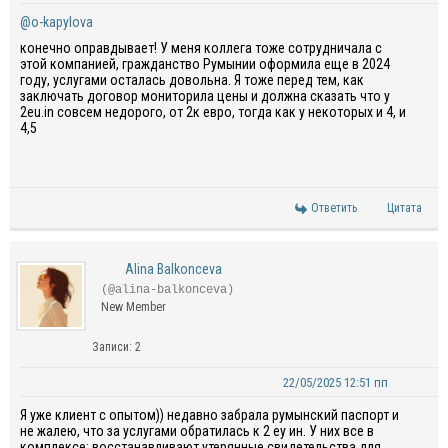
@o-kapylova
конечно оправдывает! У меня коллега тоже сотрудничала с
этой компанией, гражданство Румынии оформила еще в 2024
году, услугами осталась довольна. Я тоже перед тем, как
заключать договор мониторила цены и должна сказать что у
2eu.in совсем недорого, от 2к евро, тогда как у некоторых и 4, и
4,5
Ответить
Цитата
Alina Balkonceva
(@alina-balkonceva)
New Member
Записи: 2
22/05/2025 12:51 пп
Я уже клиент с опытом)) недавно забрала румынский паспорт и
не жалею, что за услугами обратилась к 2 еу ин. У них все в
комплексе: восстанавливают утерянные свидетельства для