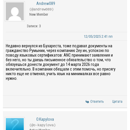
Andrew089
(@andrew089)
New Member
Записи: 3
12/05/2025 2:41 пп
Недавно вернулся из Бухареста, тоже подавал документы на
гражданство Румынии, через компанию 2еу ин, успокою по
поводу языковых сертификатов: ANC принимают заявления и
без него, но ты даешь письменное обязательство о том, что
обязуешься донести документ до 14 марта 2026 года
включительно. В компании обещали с этим помочь, но присягу
никто еще не отменял, учить язык на минималках все равно
нужно.
Ответить
Цитата
O.Kapylova
(@o-kapylova)