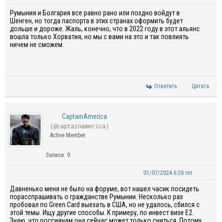
Румыния и Болгария все равно рано или поздно войдут в
Шенген, но тогда паспорта в этих странах оформить будет
дольше и дороже. Жаль, конечно, что в 2022 году в этот альянс
вошла только Хорватия, но мы с вами на это и так повлиять
ничем не сможем.
Ответить
Цитата
CaptainAmerica
(@captainamerica)
Active Member
Записи: 9
01/07/2024 6:26 пп
Давненько меня не было на форуме, вот нашел часик посидеть
порасспрашивать о гражданстве Румынии. Несколько раз
пробовал по Green Card выехать в США, но не удалось, сбился с
этой темы. Ищу другие способы. К примеру, по инвест визе E2.
Знаю, что россиянам она сейчас может только сниться. Потому