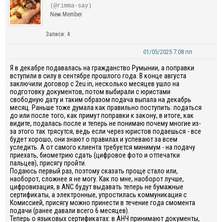
(@rimma-say)
New Member
Записи: 4
01/05/2025 7:08 пп
Я в декабре подавалась на гражданство Румынии, а поправки
вступили в силу в сентябре прошлого года. В конце августа
заключили договор с 2eu.in, несколько месяцев ушло на
подготовку документов, потом выбирали с юристами
свободную дату и таким образом подача выпала на декабрь
месяц. Раньше тоже думала как правильно поступить: податься
до или после того, как примут поправки к закону, в итоге, как
видите, подалась после и теперь не понимаю почему многие из-
за этого так трясутся, ведь если через юристов подаешься - все
будет хорошо, они знают о правилах и успевают за всем
уследить. А от самого клиента требуется минимум - на подачу
приехать, биометрию сдать (цифровое фото и отпечатки
пальцев), присягу пройти.
Подаюсь первый раз, поэтому сказать проще стало или,
наоборот, сложнее я не могу. Как по мне, наоборот лучше,
цифровизация, в ANC будут выдавать теперь не бумажные
сертификаты, а электронные, упростилась коммуникация с
Комиссией, присягу можно принести в течение года смомента
подачи (ранее давали всего 6 месяцев).
Теперь о языковых сертификатах: в АНЧ принимают документы,