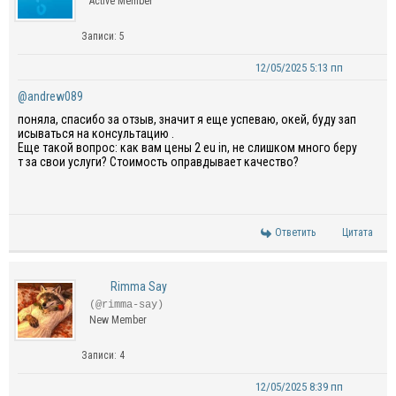
Active Member
Записи: 5
12/05/2025 5:13 пп
@andrew089
поняла
,
спасибо
за
отзыв
,
значит
я
еще
успеваю
,
окей
,
буду
зап
исываться
на
консультацию
.
Еще
такой
вопрос
:
как
вам
цены
2
eu
in,
не
слишком
много
беру
т
за
свои
услуги
? Стоимость
оправдывает
качество?
Ответить
Цитата
Rimma Say
(@rimma-say)
New Member
Записи: 4
12/05/2025 8:39 пп