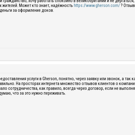
и гражданство, хочу работать спокойно в Великобритании и не дёргаться,
х жителей. Может кто знает, надёжность
https://www.gherson.com/
? Отзывы о компании тоже б не помешали. А то не очень
 деньги за оформление доков.
едоставления услуги в Gherson, понятно, через заявку или звонок, а так 
равильно. На просторах интернета множество отзывов клиентов о компании
чало сотрудничества, как правило, всегда через договор, если не выполня
думаю, что за это нужно переживать.