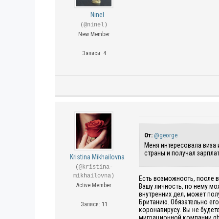
Ninel
(@ninel)
New Member
Записи: 4
От:
@george
Меня интересовала виза 
страны и получал зарпла
Kristina Mikhailovna
(@kristina-
mikhailovna)
Есть возможность, после в
Active Member
Вашу личность, по нему мо
внутренних дел, может полу
Британию. Обязательно его
Записи: 11
коронавирусу. Вы не буде
миграционной компании gh