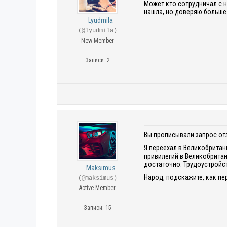
Может кто сотрудничал с н
нашла, но доверяю больше
Lyudmila
(@lyudmila)
New Member
Записи: 2
Вы прописывали запрос от
Я переехал в Великобритан
привилегий в Великобритан
достаточно. Трудоустройст
Maksimus
Народ, подскажите, как пе
(@maksimus)
Active Member
Записи: 15