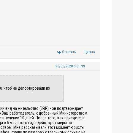
Ответить
Цитата
25/05/2020 6:51 пп
я, чтоб не депортировали из
й вид на жительство (BRP) - он подтверждает
ибо Ваш работодатель, одобренный Министерством
в течении 10 дней. После того, как приедете в
да с 6 мая этого года действуют меры по
льством. Мне рассказывали этот момент юристы
рафов, лучше по каждому отдельному случаю не