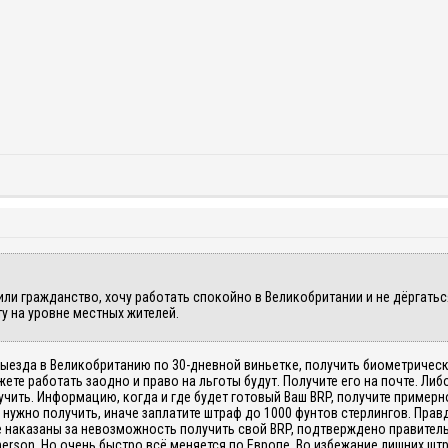
или гражданство, хочу работать спокойно в Великобритании и не дёргатьс
ту на уровне местных жителей.
ыезда в Великобританию по 30-дневной виньетке, получить биометрически
жете работать заодно и право на льготы будут. Получите его на почте. Л
чить. Информацию, когда и где будет готовый Ваш BRP, получите примерно 
 нужно получить, иначе заплатите штраф до 1000 фунтов стерлингов. Прав
те наказаны за невозможность получить свой BRP, подтверждено правите
erson. Но очень быстро всё меняется по Европе. Во избежание лишних шт