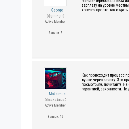
Меня интересовала виза ил
зарплату на уровне местны
хочется просто так отдать
George
(@george)
Active Member
Записи: 5
Как происходит процесс пр
лучше через заявку. Это п
посмотрите, почитайте. На
гарантией, законности. Не 
Maksimus
(@maksimus)
Active Member
Записи: 15