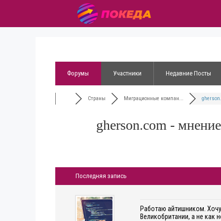
Форумы
Участники
Недавние Посты
Страны
Миграционные компан...
gherson.
gherson.com - мнени
Последняя запись
Работаю айтишником. Хочу 
Великобритании, а не как 