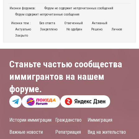
Иконки форумов:
Форум не содержит непрочитанных сообщений
Форум содержит непрочитанные сообщения
Иконки тем :
Без ответа
Отвеченный
Активный
Актуально
Закреплено
Не одобрен
Решено
Личное
Закрыто
Станьте частью сообщества
иммигрантов на нашем
форуме.
Истории иммиграции
Гражданство
Иммиграция
Важные новости
Репатриация
Вид на жительство