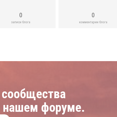
0
0
записи блога
комментарии блога
 сообщества
а нашем форуме.