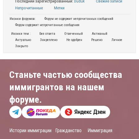
Последний зарегистрированный:
Duduk
Свежие записи
Непрочитанные
Метки
Иконки форумов:
Форум не содержит непрочитанных сообщений
Форум содержит непрочитанные сообщения
Иконки тем :
Без ответа
Отвеченный
Активный
Актуально
Закреплено
Не одобрен
Решено
Личное
Закрыто
Станьте частью сообщества
иммигрантов на нашем
форуме.
Истории иммиграции
Гражданство
Иммиграция