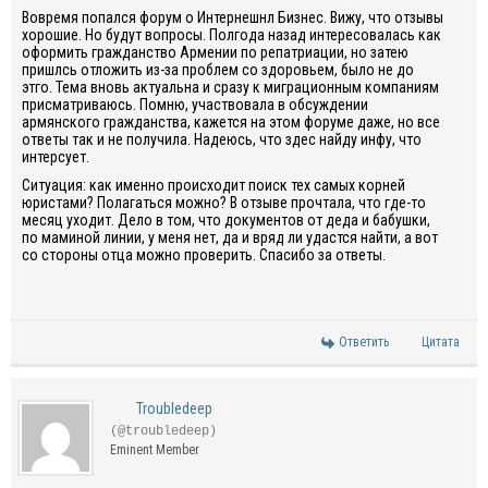
Вовремя попался форум о Интернешнл Бизнес. Вижу, что отзывы
хорошие. Но будут вопросы. Полгода назад интересовалась как
оформить гражданство Армении по репатриации, но затею
пришлсь отложить из-за проблем со здоровьем, было не до
этго. Тема вновь актуальна и сразу к миграционным компаниям
присматриваюсь. Помню, участвовала в обсуждении
армянского гражданства, кажется на этом форуме даже, но все
ответы так и не получила. Надеюсь, что здес найду инфу, что
интерсует.
Ситуация: как именно происходит поиск тех самых корней
юристами? Полагаться можно? В отзыве прочтала, что где-то
месяц уходит. Дело в том, что документов от деда и бабушки,
по маминой линии, у меня нет, да и вряд ли удастся найти, а вот
со стороны отца можно проверить. Спасибо за ответы.
Ответить
Цитата
Troubledeep
(@troubledeep)
Eminent Member