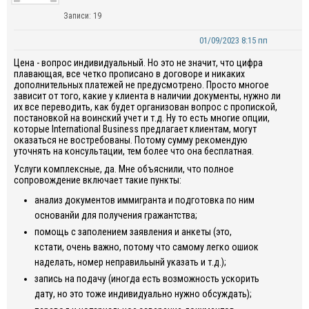
Записи: 19
01/09/2023 8:15 пп
Цена - вопрос индивидуальный. Но это не значит, что цифра
плавающая, все четко прописано в договоре и никаких
дополнительных платежей не предусмотрено. Просто многое
зависит от того, какие у клиента в наличии документы, нужно ли
их все переводить, как будет организован вопрос с пропиской,
постановкой на воинский учет и т.д. Ну то есть многие опции,
которые International Business предлагает клиентам, могут
оказаться не востребованы. Потому сумму рекомендую
уточнять на консультации, тем более что она бесплатная.
Услуги комплексные, да. Мне объяснили, что полное
сопровождение включает такие пункты:
анализ документов иммигранта и подготовка по ним
основанйи для получения гражантства;
помощь с заполением заявления и анкеты (это,
кстати, очень важно, потому что самому легко ошиок
наделать, номер неправильынй указать и т.д.);
запись на подачу (иногда есть возможность ускорить
дату, но это тоже индивидуально нужно обсуждать);