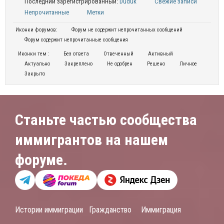
Последний зарегистрированный:
Duduk
Свежие записи
Непрочитанные
Метки
Иконки форумов:
Форум не содержит непрочитанных сообщений
Форум содержит непрочитанные сообщения
Иконки тем :
Без ответа
Отвеченный
Активный
Актуально
Закреплено
Не одобрен
Решено
Личное
Закрыто
Станьте частью сообщества
иммигрантов на нашем
форуме.
Истории иммиграции
Гражданство
Иммиграция