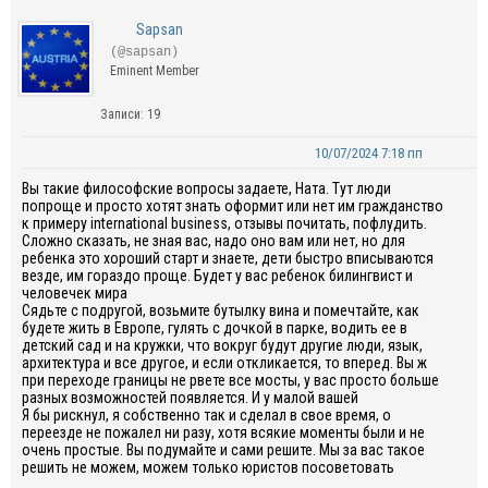
Sapsan
(@sapsan)
Eminent Member
Записи: 19
10/07/2024 7:18 пп
Вы такие философские вопросы задаете, Ната. Тут люди
попроще и просто хотят знать оформит или нет им гражданство
к примеру international business, отзывы почитать, пофлудить.
Сложно сказать, не зная вас, надо оно вам или нет, но для
ребенка это хороший старт и знаете, дети быстро вписываются
везде, им гораздо проще. Будет у вас ребенок билингвист и
человечек мира
Сядьте с подругой, возьмите бутылку вина и помечтайте, как
будете жить в Европе, гулять с дочкой в парке, водить ее в
детский сад и на кружки, что вокруг будут другие люди, язык,
архитектура и все другое, и если откликается, то вперед. Вы ж
при переходе границы не рвете все мосты, у вас просто больше
разных возможностей появляется. И у малой вашей
Я бы рискнул, я собственно так и сделал в свое время, о
переезде не пожалел ни разу, хотя всякие моменты были и не
очень простые. Вы подумайте и сами решите. Мы за вас такое
решить не можем, можем только юристов посоветовать