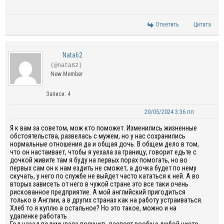
Ответить
Цитата
Nata62
(@nata62)
New Member
Записи: 4
20/05/2024 3:36 пп
Я к вам за советом, мож кто поможет. Изменились жизненные
обстоятельства, развелась с мужем, но у нас сохранились
нормальные отношения да и общая дочь. В общем дело в том,
что он настаивает, чтобы я уехала за границу, говорит едьте с
дочкой живите там я буду на первых порах помогать, но во
первых сам он к нам ездить не сможет, а дочка будет по нему
скучать, у него по службе не выйдет часто кататься к ней. А во
вторых зависеть от него в чужой стране это все таки очень
рискованное предприятие. А мой английский пригодиться
только в Англии, а в других странах как на работу устраиваться.
Хлеб то я куплю а остальное? Но это такое, можно и на
удаленке работать