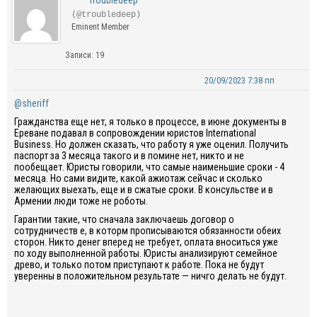
Troubledeep
(@troubledeep)
Eminent Member
Записи: 19
20/09/2023 7:38 пп
@sheriff
Гражданства еще нет, я только в процессе, в июне документы в
Ереване подавал в сопровождении юристов International
Business. Но должен сказать, что работу я уже оценил. Получить
паспорт за 3 месяца такого и в помине нет, никто и не
пообещает. Юристы говорили, что самые наименьшие сроки - 4
месяца. Но сами видите, какой ажиотаж сейчас и сколько
желающих выехать, еще и в сжатые сроки. В консульстве и в
Армении люди тоже не роботы.
Гарантии такие, что сначала заключаешь договор о
сотрудничеств е, в которм прописываются обязанности обеих
сторон. Никто денег вперед не требует, оплата вноситься уже
по ходу выполненной работы. Юристы анализируют семейное
древо, и только потом приступают к работе. Пока не будут
уверенны в положительном результате — ничго делать не будут.