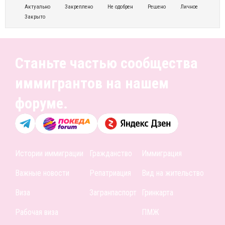
Актуально
Закреплено
Не одобрен
Решено
Личное
Закрыто
Станьте частью сообщества
иммигрантов на нашем
форуме.
Истории иммиграции
Гражданство
Иммиграция
Важные новости
Репатриация
Вид на жительство
Виза
Загранпаспорт
Гринкарта
Рабочая виза
ПМЖ