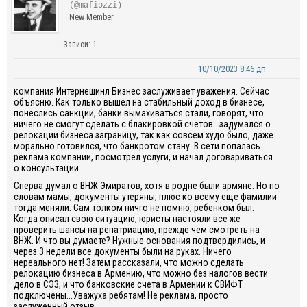
(@mafiozzi)
New Member
Записи: 1
10/10/2023 8:46 дп
компания Интернешинл Бизнес заслуживает уважения. Сейчас
объясню. Как только вышел на стабильный доход в бизнесе,
понеслись санкции, банки вымахиваться стали, говорят, что
ничего не смогут сделать с блакировкой счетов...задумался о
релокации бизнеса заграницу, так как совсем худо было, даже
морально готовился, что банкротом стану. В сети попалась
реклама компании, посмотрел услуги, и начал договариваться
о консультации.
Сперва думал о ВНЖ Эмиратов, хотя в родне были армяне. Но по
словам мамы, документы утеряны, плюс ко всему еще фамилии
тогда меняли. Сам толком ничго не помню, ребенком был.
Когда описал свою ситуацию, юристы настояли все же
проверить шансы на репатриацию, прежде чем смотреть на
ВНЖ. И что вы думаете? Нужные основания подтвердились, и
через 3 недели все документы были на руках. Ничего
нереального нет! Затем рассказали, что можно сделать
релокацию бизнеса в Армению, что можно без налогов вести
дело в СЭЗ, и что банковские счета в Армении к СВИФТ
подключены...Уважуха ребятам! Не реклама, просто
заслуженный отзыв.