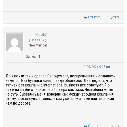
Ответить
Цитата
Nata62
(@nata62)
New Member
Записи: 4
10/07/2024 9:25 пп
Да я почти так и сделала)) подумала, поспрашивала и решилась,
кажется. Без бутылки вина правда обошлось. Да я видела, что
тут как раз компанию international business все советуют. Я о
них и на ютубе от какого-то блогера слышала, Незлобина может,
не суть. Вызвали у меня доверие как международная компания,
схожу проконсультируюсь, а там уже решу с ними или не с ними
нам по дороге.
Ответить
Цитата