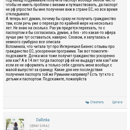
Год назад подумывала получить паспорт вообще любой чисто
чтобы не иметь проблем с визами и путешествовать, да паспорт
не рф упростил бы мне получение внж в стране ЕС, но все время
откладывала.
А теперь вот думаю, почему бы сразу не получить гражданство
там, если речь уже о переезде по крайней мере на несколько
лет. Не знаю на сколько. Раз уж придется переехать, то с
паспортом я бы согласилась думаю, а без - это какая-то афера
лучше уже тут оставаться, наверно. Словом, я запуталась и
немного сумбурно все описала
Вспомнила, что читала тут про Интернешнл Бизнес отзывы про
гражданство ЕС, ускоренная программа. Так вот помогите-
подскажите. Дочка моя тоже получит гражданство ускоренно
или как? А в 14 лет тогда паспорт рф ей не выдадут или как? или
если ее не оформлять а только себе сделать мене вообще с
малой выпустят за границу. Какие для нее последствия
получения паспорта той же Румынии например? Есть тут кто с
детьми и паспортом. Подскажите, пожалуйста
Ответить
Цитата
DaRinka
(@darinka)