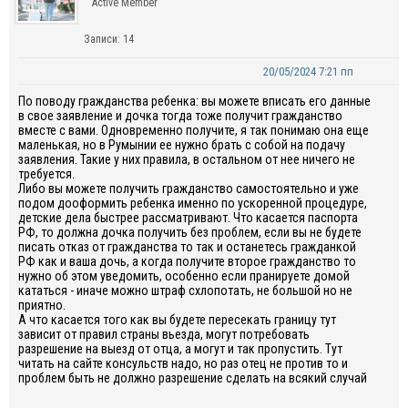
Active Member
Записи: 14
20/05/2024 7:21 пп
По поводу гражданства ребенка: вы можете вписать его данные
в свое заявление и дочка тогда тоже получит гражданство
вместе с вами. Одновременно получите, я так понимаю она еще
маленькая, но в Румынии ее нужно брать с собой на подачу
заявления. Такие у них правила, в остальном от нее ничего не
требуется.
Либо вы можете получить гражданство самостоятельно и уже
подом дооформить ребенка именно по ускоренной процедуре,
детские дела быстрее рассматривают. Что касается паспорта
РФ, то должна дочка получить без проблем, если вы не будете
писать отказ от гражданства то так и останетесь гражданкой
РФ как и ваша дочь, а когда получите второе гражданство то
нужно об этом уведомить, особенно если пранируете домой
кататься - иначе можно штраф схлопотать, не большой но не
приятно.
А что касается того как вы будете пересекать границу тут
зависит от правил страны вьезда, могут потребовать
разрешение на выезд от отца, а могут и так пропустить. Тут
читать на сайте консульств надо, но раз отец не против то и
проблем быть не должно разрешение сделать на всякий случай