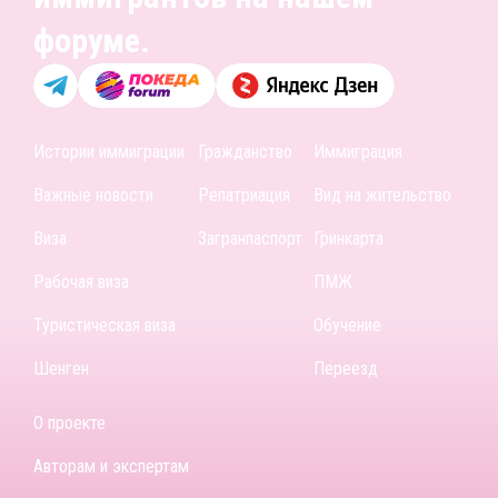
форуме.
Истории иммиграции
Гражданство
Иммиграция
Важные новости
Репатриация
Вид на жительство
Виза
Загранпаспорт
Гринкарта
Рабочая виза
ПМЖ
Туристическая виза
Обучение
Шенген
Переезд
О проекте
Авторам и экспертам