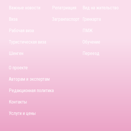
Важные новости
Репатриация
Вид на жительство
Виза
Загранпаспорт
Гринкарта
Рабочая виза
ПМЖ
Туристическая виза
Обучение
Шенген
Переезд
О проекте
Авторам и экспертам
Редакционная политика
Контакты
Услуги и цены