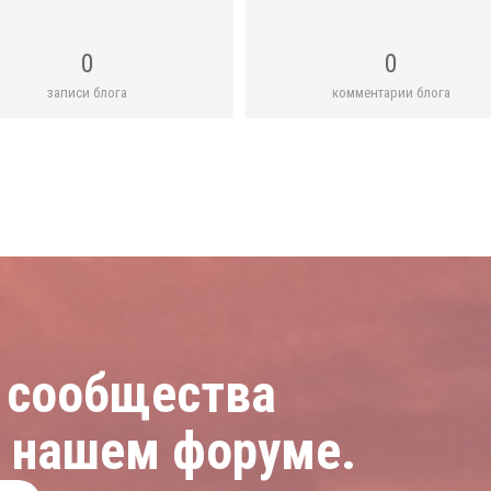
0
0
записи блога
комментарии блога
 сообщества
а нашем форуме.