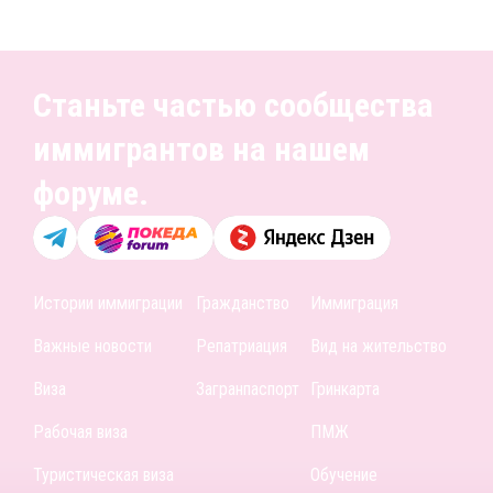
Станьте частью сообщества
иммигрантов на нашем
форуме.
Истории иммиграции
Гражданство
Иммиграция
Важные новости
Репатриация
Вид на жительство
Виза
Загранпаспорт
Гринкарта
Рабочая виза
ПМЖ
Туристическая виза
Обучение