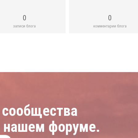
0
0
записи блога
комментарии блога
 сообщества
а нашем форуме.