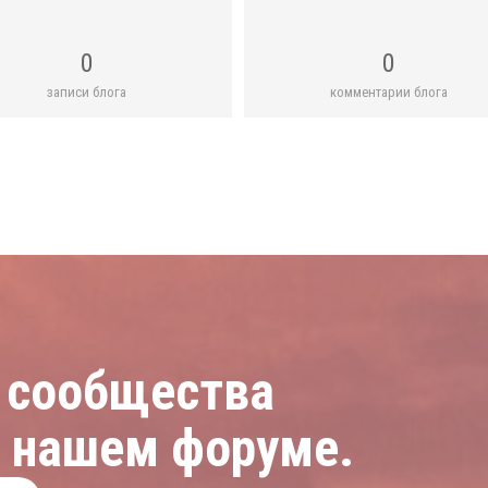
0
0
записи блога
комментарии блога
 сообщества
а нашем форуме.