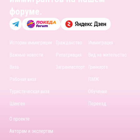
форуме.
Истории иммиграции
Гражданство
Иммиграция
Важные новости
Репатриация
Вид на жительство
Виза
Загранпаспорт
Гринкарта
Рабочая виза
ПМЖ
Туристическая виза
Обучение
Шенген
Переезд
О проекте
Авторам и экспертам