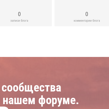
0
0
записи блога
комментарии блога
 сообщества
а нашем форуме.