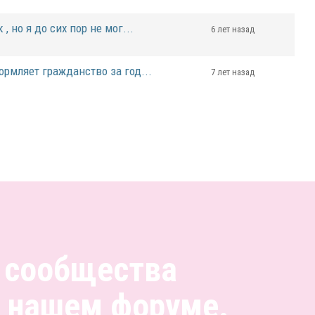
, но я до сих пор не мог...
6 лет назад
ормляет гражданство за год...
7 лет назад
 сообщества
а нашем форуме.