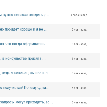
м нужно неплохо владеть р...
4 года назад
о пройдет хорошо и я не ...
6 лет назад
ла, что когда оформляешь ...
6 лет назад
, в консульстве присяга ...
6 лет назад
 ведь я наконец вышла в п...
6 лет назад
о получается! Почему одни...
6 лет назад
апросы могут приходить, ес...
6 лет назад