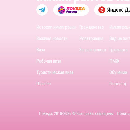
Истории иммиграции
Гражданство
Иммиграц
Важные новости
Репатриация
Вид на жи
Виза
Загранпаспорт
Гринкарта
Рабочая виза
ПМЖ
Туристическая виза
Обучение
Шенген
Переезд
Покеда, 2018-2026 © Все права защищены.
Полити