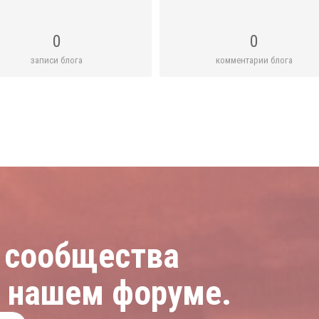
0
0
записи блога
комментарии блога
 сообщества
а нашем форуме.