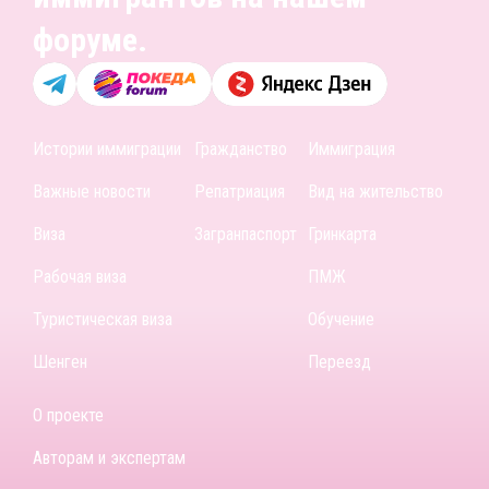
форуме.
Истории иммиграции
Гражданство
Иммиграция
Важные новости
Репатриация
Вид на жительство
Виза
Загранпаспорт
Гринкарта
Рабочая виза
ПМЖ
Туристическая виза
Обучение
Шенген
Переезд
О проекте
Авторам и экспертам