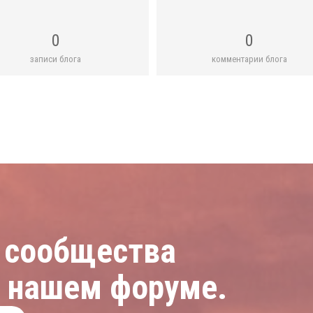
0
0
записи блога
комментарии блога
 сообщества
а нашем форуме.