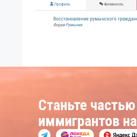
Профиль
Активность
Восстановление румынского граждан
Форум
Румыния
Станьте частью
иммигрантов н