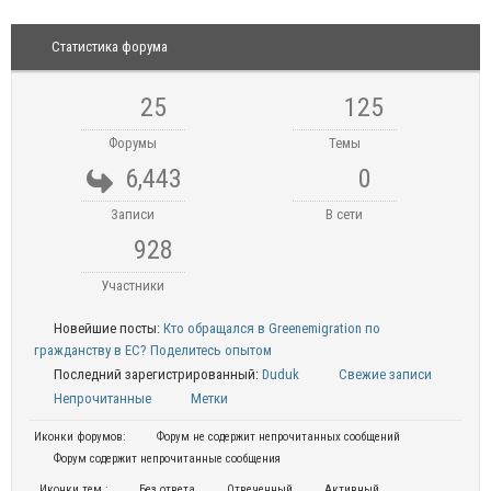
Статистика форума
25
125
Форумы
Темы
6,443
0
Записи
В сети
928
Участники
Новейшие посты:
Кто обращался в Greenemigration по
гражданству в ЕС? Поделитесь опытом
Последний зарегистрированный:
Duduk
Свежие записи
Непрочитанные
Метки
Иконки форумов:
Форум не содержит непрочитанных сообщений
Форум содержит непрочитанные сообщения
Иконки тем :
Без ответа
Отвеченный
Активный