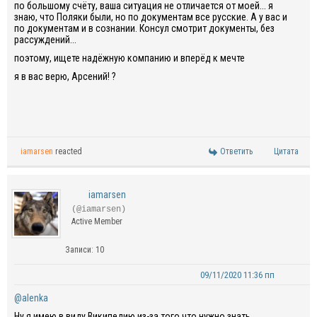
по большому счёту, ваша ситуация не отличается от моей... я
знаю, что Поляки были, но по документам все русские. А у вас и
по документам и в сознании. Консул смотрит документы, без
рассуждений...
поэтому, ищете надёжную компанию и вперёд к мечте
я в вас верю, Арсений! ?
iamarsen
reacted
Ответить
Цитата
iamarsen
(@iamarsen)
Active Member
Записи: 10
09/11/2020 11:36 пп
@alenka
Ну я имею в виду Википедию из-за того что нужно знать