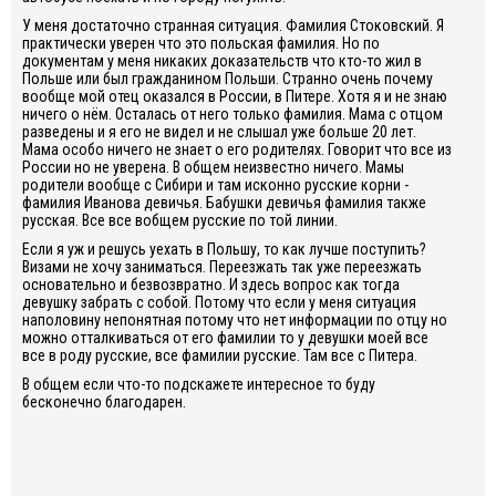
У меня достаточно странная ситуация. Фамилия Стоковский. Я
практически уверен что это польская фамилия. Но по
документам у меня никаких доказательств что кто-то жил в
Польше или был гражданином Польши. Странно очень почему
вообще мой отец оказался в России, в Питере. Хотя я и не знаю
ничего о нём. Осталась от него только фамилия. Мама с отцом
разведены и я его не видел и не слышал уже больше 20 лет.
Мама особо ничего не знает о его родителях. Говорит что все из
России но не уверена. В общем неизвестно ничего. Мамы
родители вообще с Сибири и там исконно русские корни -
фамилия Иванова девичья. Бабушки девичья фамилия также
русская. Все все вобщем русские по той линии.
Если я уж и решусь уехать в Польшу, то как лучше поступить?
Визами не хочу заниматься. Переезжать так уже переезжать
основательно и безвозвратно. И здесь вопрос как тогда
девушку забрать с собой. Потому что если у меня ситуация
наполовину непонятная потому что нет информации по отцу но
можно отталкиваться от его фамилии то у девушки моей все
все в роду русские, все фамилии русские. Там все с Питера.
В общем если что-то подскажете интересное то буду
бесконечно благодарен.