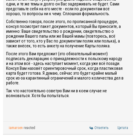
одни, и те же темы и долго он Вас задерживать не будет. Сами
представьте себя на его месте - если по документам всё
хорошо, то вопросы ни к чему. Сплошная формальность.
Собственно говоря, после этого, по прописанной процедуре,
консул посмотрит пакет документов, который Вы приносите, а
именно: Ваше свидетельство о рождении, свидетельство о
рождении Вашего папы или же Вашей мамы (повторюсь, всё
зависит от того, кто у Вас по документам поляк или полька), а
также внёсек, то есть анкету на получение Карты поляка.
После этого Вам предложит (это обязательный момент)
подписать декларацию о принадлежности к польскому народу
и на этом всё - здесь наступает момент, когда уже всё позади.
Консул Вам назовёт ориентировочный срок, когда пластиковая
карта будет готова. Я думаю, сейчас это будет крайне малый
срок из-за карантинный ограничений и малого количества дел в
работе.
Так что настоятельно советую Вам ни в коем случае не
волноваться. Хотя бы попытаться.
iamarsen
reacted
Ответить
Цитата