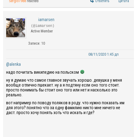
Sergio1988
reacted
Ответить
Цитата
iamarsen
(@iamarsen)
Active Member
Записи: 10
08/11/2020 1:45 дп
@alenka
надо почитать википедию на польском
ну я думаю что самое главное звучать хорошо. девушка у меня
вообще отлично пшекает. ну а я подтяну если оно того стоит.
просто понимать бы стоит оно того или нет и насколько это
реально.
вот например по поводу поляков в роду. что нужно показать им
для этого? понятно что за одну фамилию никто мне ничего не
даст. просто хочу понять хоть что искать и где?