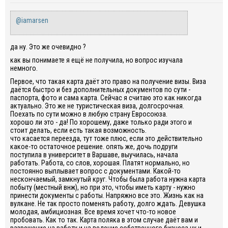
@iamarsen
да ну. Это же очевидно ?
как вы понимаете я ещё не получила, но вопрос изучала
немного.
Первое, что такая карта даёт это право на получение визы. Виза
даётся быстро и без дополнительных документов по сути -
паспорта, фото и сама карта. Сейчас я считаю это как никогда
актуально. Это же не туристическая виза, долгосрочная.
Поехать по сути можно в любую страну Евросоюза.
хорошо ли это - да! По хорошему, даже только ради этого и
стоит делать, если есть такая возможность.
что касается переезда, тут тоже плюс, если это действительно
какое-то остаточное решение. опять же, дочь подруги
поступила в университет в Варшаве, выучилась, начала
работать. Работа, со слов, хорошая. Платят нормально, но
постоянно выплывает вопрос с документами. Какой-то
нескончаемый, замкнутый круг. Чтобы была работа нужна карта
побыту (местный внж), но при это, чтобы иметь карту - нужно
принести документы с работы. Напряжно все это. Жизнь как на
вулкане. Не так просто поменять работу, долго ждать. Девушка
молодая, амбициозная. Все время хочет что-то новое
пробовать. Как то так. Карта поляка в этом случае даёт вам и