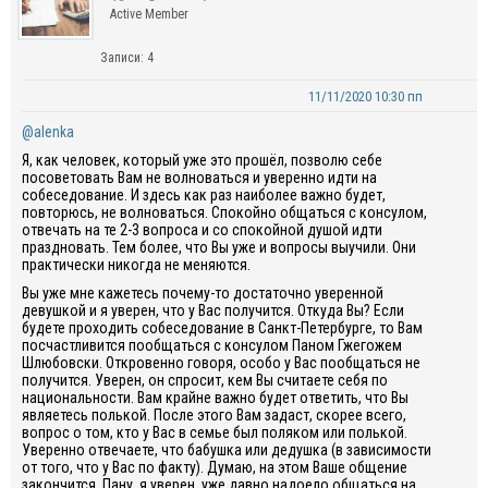
Active Member
Записи: 4
11/11/2020 10:30 пп
@alenka
Я, как человек, который уже это прошёл, позволю себе
посоветовать Вам не волноваться и уверенно идти на
собеседование. И здесь как раз наиболее важно будет,
повторюсь, не волноваться. Спокойно общаться с консулом,
отвечать на те 2-3 вопроса и со спокойной душой идти
праздновать. Тем более, что Вы уже и вопросы выучили. Они
практически никогда не меняются.
Вы уже мне кажетесь почему-то достаточно уверенной
девушкой и я уверен, что у Вас получится. Откуда Вы? Если
будете проходить собеседование в Санкт-Петербурге, то Вам
посчастливится пообщаться с консулом Паном Гжегожем
Шлюбовски. Откровенно говоря, особо у Вас пообщаться не
получится. Уверен, он спросит, кем Вы считаете себя по
национальности. Вам крайне важно будет ответить, что Вы
являетесь полькой. После этого Вам задаст, скорее всего,
вопрос о том, кто у Вас в семье был поляком или полькой.
Уверенно отвечаете, что бабушка или дедушка (в зависимости
от того, что у Вас по факту). Думаю, на этом Ваше общение
закончится. Пану, я уверен, уже давно надоело общаться на