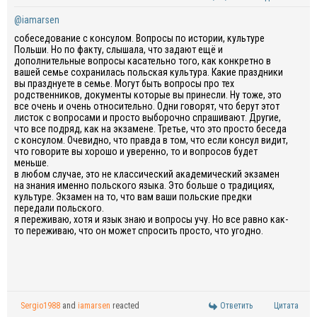
@iamarsen
собеседование с консулом. Вопросы по истории, культуре
Польши. Но по факту, слышала, что задают ещё и
дополнительные вопросы касательно того, как конкретно в
вашей семье сохранилась польская культура. Какие праздники
вы празднуете в семье. Могут быть вопросы про тех
родственников, документы которые вы принесли. Ну тоже, это
все очень и очень относительно. Одни говорят, что берут этот
листок с вопросами и просто выборочно спрашивают. Другие,
что все подряд, как на экзамене. Третье, что это просто беседа
с консулом. Очевидно, что правда в том, что если консул видит,
что говорите вы хорошо и уверенно, то и вопросов будет
меньше.
в любом случае, это не классический академический экзамен
на знания именно польского языка. Это больше о традициях,
культуре. Экзамен на то, что вам ваши польские предки
передали польского.
я переживаю, хотя и язык знаю и вопросы учу. Но все равно как-
то переживаю, что он может спросить просто, что угодно.
Sergio1988
and
iamarsen
reacted
Ответить
Цитата