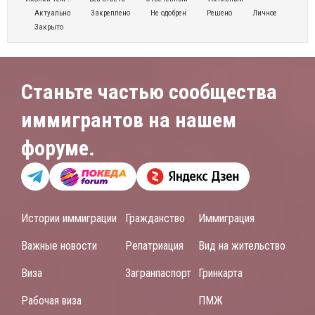
Актуально
Закреплено
Не одобрен
Решено
Личное
Закрыто
Станьте частью сообщества
иммигрантов на нашем
форуме.
Истории иммиграции
Гражданство
Иммиграция
Важные новости
Репатриация
Вид на жительство
Виза
Загранпаспорт
Гринкарта
Рабочая виза
ПМЖ