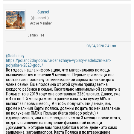
Sunset
(@sunset)
Active Member
Записи: 14
08/04/2020 7:41 пп
@bditelney
https://poland2day.com/ru/denezhnye-vyplaty-vladelczm-kart-
polyaka-v-2020-godu/
Вот здесь нашла информацию, что материальная помощь
выплачивается в течении 9 месяцев. Первые три месяца она
составляет половину от минимальной зарплаты на каждого
члена семьи. Еще половина от этой суммы припадает на
каждого ребенка в семье. Касательно минимальной зарплаты в
Польше, то в 2019 году она составляла 2250 злотых. Далее, уже
с 4-го по 9-й месяцы можно рассчитывать на сумму 60% от
выплат за первый месяц. А чтобы получить эти деньги, вы,
кроме наличия Карты поляка, должны подать по ней заявление
на получение ПМЖ в Польше (Karta stałego pobytu) +
одновременно, или же не позднее чем за 3 месяца после этого,
подать заявление на получение финансовой помощи.
Документы, которые вам понадобятся в этом деле - это само
заявление, загранпаспорт, Карта Поляка и подтверждение