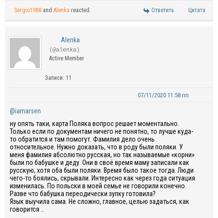
Sergio1988
and
Alenka
reacted
Ответить
Цитата
Alenka
(@alenka)
Active Member
Записи: 11
07/11/2020 11:58 пп
@iamarsen
ну опять таки, карта Поляка вопрос решает моментально.
Только если по документам ничего не понятно, то лучше куда-
то обратится и там помогут. Фамилия дело очень
относительное. Нужно доказать, что в роду были поляки. У
меня фамилия абсолютно русская, но так называемые «корни»
были по бабушке и деду. Они в своё время маму записали как
русскую, хотя оба были поляки. Время было такое тогда. Люди
чего-то боялись, скрывали. Интересно как через года ситуация
изменилась. По польски в моей семье не говорили конечно.
Разве что бабушка переодически зупку готовила?
Язык выучила сама. Не сложно, главное, целью задаться, как
говорится ..