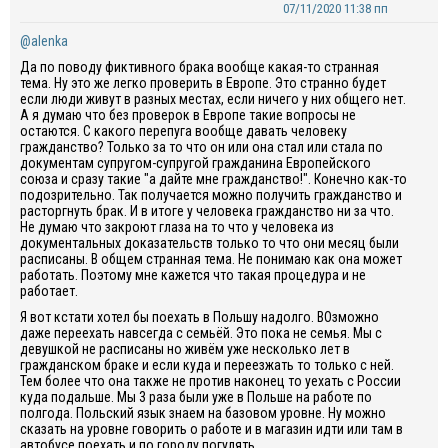
07/11/2020 11:38 пп
@alenka
Да по поводу фиктивного брака вообще какая-то странная
тема. Ну это же легко проверить в Европе. Это странно будет
если люди живут в разных местах, если ничего у них общего нет.
А я думаю что без проверок в Европе такие вопросы не
остаются. С какого перепуга вообще давать человеку
гражданство? Только за то что он или она стал или стала по
документам супругом-супругой гражданина Европейского
союза и сразу такие "а дайте мне гражданство!". Конечно как-то
подозрительно. Так получается можно получить гражданство и
расторгнуть брак. И в итоге у человека гражданство ни за что.
Не думаю что закроют глаза на то что у человека из
документальных доказательств только то что они месяц были
расписаны. В общем странная тема. Не понимаю как она может
работать. Поэтому мне кажется что такая процедура и не
работает.
Я вот кстати хотел бы поехать в Польшу надолго. ВОзможно
даже переехать навсегда с семьёй. Это пока не семья. Мы с
девушкой не расписаны но живём уже несколько лет в
гражданском браке и если куда и переезжать то только с ней.
Тем более что она также не против наконец то уехать с России
куда подальше. Мы 3 раза были уже в Польше на работе по
полгода. Польский язык знаем на базовом уровне. Ну можно
сказать на уровне говорить о работе и в магазин идти или там в
автобусе поехать и по городу погулять.