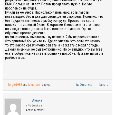
разрешение на работу и на ведение собственного бизнеса ну и
ПМЖ Польши на 10 лет. Потом продлевать нужно. Но это
проблемой не будет.
Ну или та же учеба. Насколько я понимаю, есть льготы
владельцам. Это я уже для своих детей смотрела. Понятно, что
без труда не вытянешь и рыбку из пруда. Просто так карта
поляка - не зелёный билет. В хорошие Университеты это плюс,
но и подготовка должна быть соответствующая. Где-то
обучение просто дешевле.
по финансовым выплатам - ну не знаю. Я бы не рассчитывала.
Это приятный бонус что ли. Где-то читала, что если это нужно,
то это как-то сразу нужно решать, а не ждать с моря погоды.
Деньги лишними не бывают конечно. Но очевидно, что вы туда
ехать собрались не сидеть ровно на пособие. Ну а там на месте
разберётесь.
Sergio1988
and
iamarsen
reacted
Ответить
Цитата
Alenka
(@alenka)
Active Member