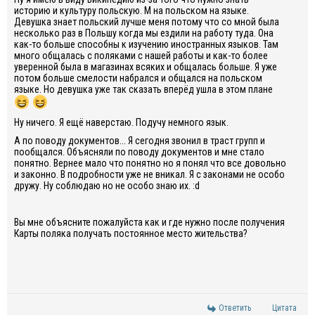
историю и культуру польскую. М на польском на языке.
Девушка знает польский лучше меня потому что со мной была
несколько раз в Польшу когда мы ездили на работу туда. Она
как-то больше способны к изучению иностранных языков. Там
много общалась с поляками с нашей работы и как-то более
уверенной была в магазинах всяких и общалась больше. Я уже
потом больше смелости набрался и общался на польском
языке. Но девушка уже так сказать вперёд ушла в этом плане
Ну ничего. Я ещё наверстаю. Подучу немного язык.
А по поводу документов... Я сегодня звонил в траст групп и
пообщался. Объясняли по поводу документов и мне стало
понятно. Вернее мало что понятно но я понял что все довольно
и законно. В подробности уже не вникал. Я с законами не особо
дружу. Ну соблюдаю но не особо знаю их. :d
Вы мне объясните пожалуйста как и где нужно после получения
Карты поляка получать постоянное место жительства?
Ответить
Цитата