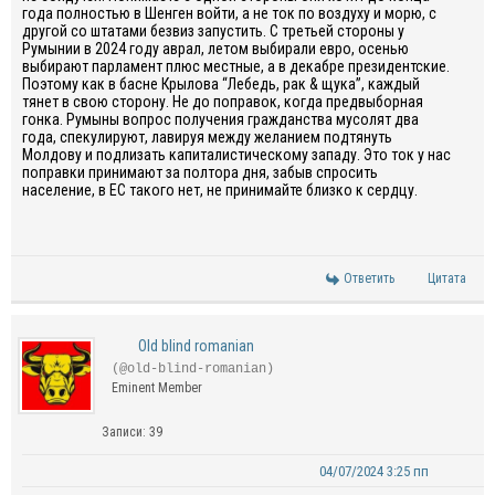
года полностью в Шенген войти, а не ток по воздуху и морю, с
другой со штатами безвиз запустить. С третьей стороны у
Румынии в 2024 году аврал, летом выбирали евро, осенью
выбирают парламент плюс местные, а в декабре президентские.
Поэтому как в басне Крылова “Лебедь, рак & щука”, каждый
тянет в свою сторону. Не до поправок, когда предвыборная
гонка. Румыны вопрос получения гражданства мусолят два
года, спекулируют, лавируя между желанием подтянуть
Молдову и подлизать капиталистическому западу. Это ток у нас
поправки принимают за полтора дня, забыв спросить
население, в ЕС такого нет, не принимайте близко к сердцу.
Ответить
Цитата
Old blind romanian
(@old-blind-romanian)
Eminent Member
Записи: 39
04/07/2024 3:25 пп