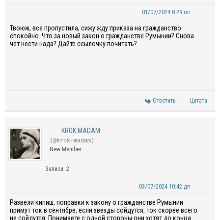
01/07/2024 8:29 пп
Твоюж
,
все пропустила, сижу жду приказа на гражданство
спокойно. Что за
новый закон о гражданстве Румынии
?
Снова
ч
е
т
нести н
ада
?
Дайте
ссылочку почитать
?
Ответить
Цитата
KROK MADAM
(@krok-madam)
New Member
Записи: 2
03/07/2024 10:42 дп
Развели кипиш, поправки к закону о гражданстве Румынии
примут ток в сентябре, если звезды сойдутся, ток скорее всего
не сойдутся. Понимаете с одной стороны они хотят до конца