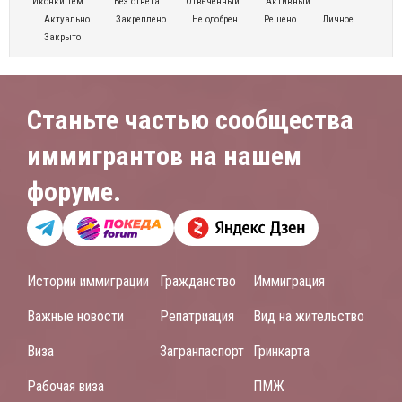
Иконки тем :
Без ответа
Отвеченный
Активный
Актуально
Закреплено
Не одобрен
Решено
Личное
Закрыто
Станьте частью сообщества
иммигрантов на нашем
форуме.
Истории иммиграции
Гражданство
Иммиграция
Важные новости
Репатриация
Вид на жительство
Виза
Загранпаспорт
Гринкарта
Рабочая виза
ПМЖ