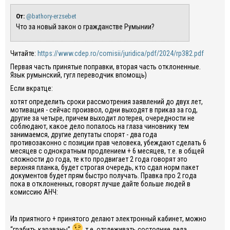
От:
@bathory-erzsebet
Что за
новый закон о гражданстве Румынии
?
Читайте:
https://www.cdep.ro/comisii/juridica/pdf/2024/rp382.pdf
Первая часть принятые поправки, вторая часть отклоненные.
Язык румынский, гугл переводчик впомощь)
Если вкратце:
хотят определить сроки рассмотрения заявлений до двух лет,
мотивация - сейчас произвол, одни выходят в приказ за год,
другие за четыре, причем выходит лотерея, очередности не
соблюдают, какое дело попалось на глаза чиновнику тем
занимаемся, другие депутаты спорят - два года
противозаконно с позиции прав человека, убеждают сделать 6
месяцев с однократным продлением + 6 месяцев, т.е. в общей
сложности до года, те кто продвигает 2 года говорят это
верхняя планка, будет строгая очередь, кто сдал норм пакет
документов будет прям быстро получать. Правка про 2 года
пока в отклоненных, говорят лучше дайте больше людей в
комиссию АНЧ:
Из приятного + принятого делают электронный кабинет, можно
“грабить караваны”
т.е. отслеживать состояние дела.