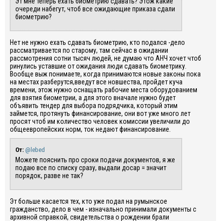
Эт мне теперь ехать биометрию сдавать? Этож какие
очереди набегут, чтоб все ожидающие приказа сдали
биометрию?
Нет не нужно ехать сдавать биометрию, кто подался -дело
рассматривается по старому, там сейчас в ожидании
рассмотрения сотни тысяч людей, не думаю что АНЧ хочет чтоб
ринулись уставшие от ожидания люди сдавать биометрику.
Вообще выж понимаете, когда принимаются новые законы пока
на местах разберутся,введут все новшества, пройдет куча
времени, этож нужно оснащать рабочие места оборудованием
для взятия биометрии, а для этого вначале нужно будет
объявить тендер для выбора подрядчика, который этим
займется, протянуть финансирование, они вот уже много лет
просят чтоб им количество человек комиссии увеличили до
общеевропейских норм, ток недают финансирование.
От:
@lebed
Можете пояснить про сроки подачи документов, я же
подаю все по списку сразу, выдали досар = значит
порядок, разве не так?
Эт больше касается тех, кто уже подал на румынское
гражданство, дело в чем - изначально принимали документы с
архивной справкой, свидетельства о рождении брали