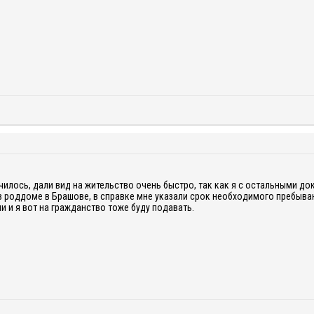
училось, дали вид на жительство очень быстро, так как я с остальными 
 роддоме в Брашове, в справке мне указали срок необходимого пребыван
 и я вот на гражданство тоже буду подавать.