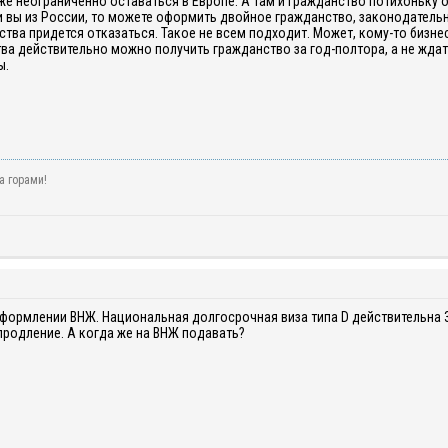
е неограниченно оставаться в Европе. А там и гражданство потихоньку оф
и вы из России, то можете оформить двойное гражданство, законодательна
ства придется отказаться. Такое не всем подходит. Может, кому-то бизн
а действительно можно получить гражданство за год-полтора, а не ждать
ы.
а горами!
формлении ВНЖ. Национальная долгосрочная виза типа D действительна 3
продление. А когда же на ВНЖ подавать?