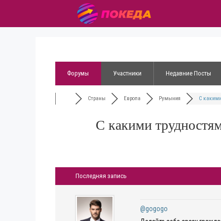
Форумы
Участники
Недавние Посты
Страны
Европа
Румыния
С какими
С какими трудностя
Последняя запись
@gogogo