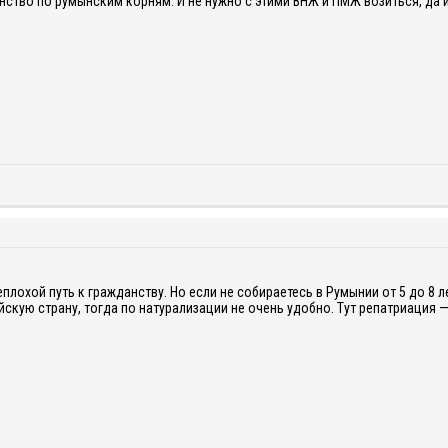
нство по румынским корням. И не нужно с этими ВНЖ и ПМЖ возиться, да и
плохой путь к гражданству. Но если не собираетесь в Румынии от 5 до 8 л
йскую страну, тогда по натурализации не очень удобно. Тут репатриация —