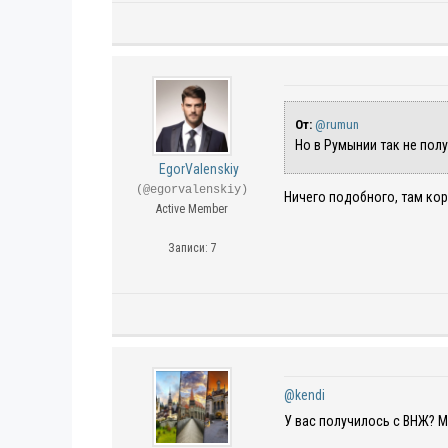
От:
@rumun
Но в Румынии так не пол
EgorValenskiy
(@egorvalenskiy)
Ничего подобного, там корр
Active Member
Записи: 7
@kendi
У вас получилось с ВНЖ? М