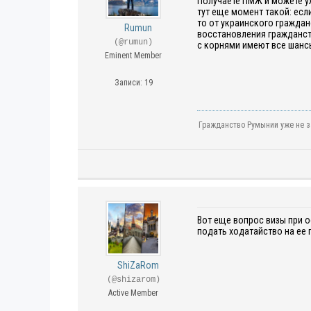
Получаете ПМЖ и можете уж
тут еще момент такой: есл
то от украинского граждан
Rumun
восстановления гражданств
(@rumun)
с корнями имеют все шанс
Eminent Member
Записи: 19
Гражданство Румынии уже не з
Вот еще вопрос визы при о
подать ходатайство на ее 
ShiZaRom
(@shizarom)
Active Member