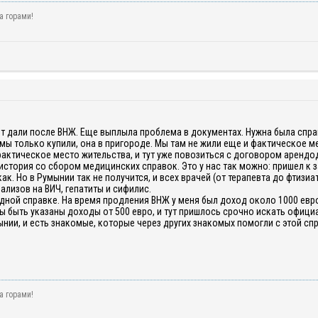
а горами!
т дали после ВНЖ. Еще выплыла проблема в документах. Нужна была справ
 мы только купили, она в пригороде. Мы там не жили еще и фактическое 
актическое место жительства, и тут уже повозиться с договором арендо
стория со сбором медицинских справок. Это у нас так можно: пришел к 
как. Но в Румынии так не получится, и всех врачей (от терапевта до фтиз
ализов на ВИЧ, гепатиты и сифилис.
дной справке. На время продления ВНЖ у меня был доход около 1000 евро
ы быть указаны доходы от 500 евро, и тут пришлось срочно искать офици
нии, и есть знакомые, которые через других знакомых помогли с этой сп
а горами!