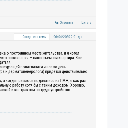
Ответить
Цитата
06/04/2020 2:01 дп
Создатель темы
ка о постоянном месте жительства, и я хотел
место проживания — наша съемная квартира. Все-
дателя.
заведующей поликлиники и все за день
иатра и дерматовенеролога) придется действительно
, а когда пришлось подаваться на ПМЖ, я как раз
альную работу хотя бы с таким доходом. Хорошо,
равкой и контрактом на трудоустройство.