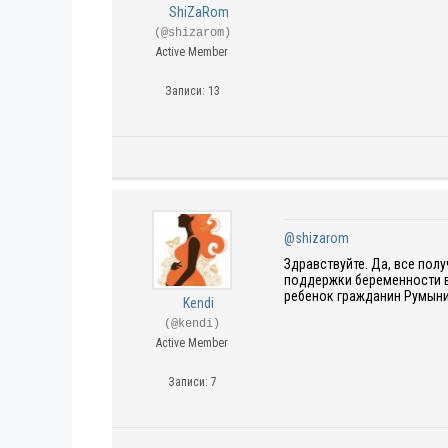
ShiZaRom
(@shizarom)
Active Member
Записи: 13
@shizarom
Здравствуйте. Да, все пол
поддержки беременности в
ребенок гражданин Румынии
Kendi
(@kendi)
Active Member
Записи: 7