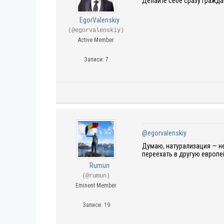
Делайте себе сразу гражда
EgorValenskiy
(@egorvalenskiy)
Active Member
Записи: 7
@egorvalenskiy
Думаю, натурализация — не
переехать в другую европе
Rumun
(@rumun)
Eminent Member
Записи: 19