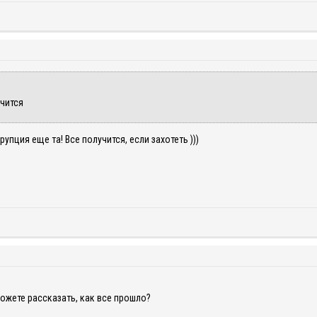
учится
упция еще та! Все получится, если захотеть )))
ожете рассказать, как все прошло?