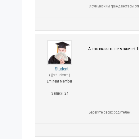
С румынским гражданством отк
А так сказать не можете? 
Student
(@student)
Eminent Member
Записи: 24
Берегите своих родителей!