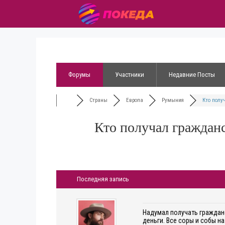
Форумы
Участники
Недавние Посты
Страны
Европа
Румыния
Кто получ
Кто получал граждан
Последняя запись
Надумал получать гражданс
деньги. Все соры и собы н