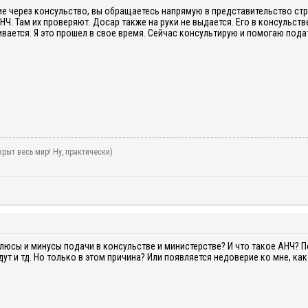
е через консульство, вы обращаетесь напрямую в представительство стр
Ч. Там их проверяют. Досар также на руки не выдается. Его в консульств
ивается. Я это прошел в свое время. Сейчас консультирую и помогаю пода
рыт весь мир! Ну, практически)
люсы и минусы подачи в консульстве
и министерстве? И что такое АНЧ? 
ут и тд. Но только в этом причина? Или появляется недоверие ко мне, ка