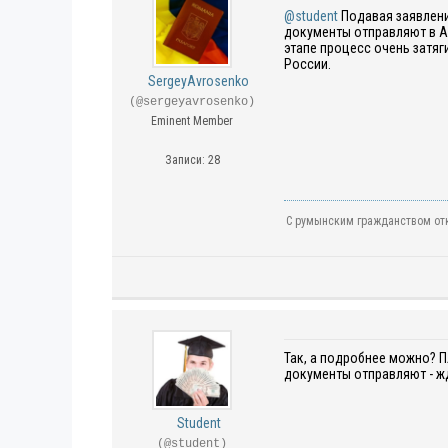
@student
Подавая заявлени
документы отправляют в АН
этапе процесс очень затяг
России.
SergeyAvrosenko
(@sergeyavrosenko)
Eminent Member
Записи: 28
С румынским гражданством отк
Так, а подробнее можно?
П
документы отправляют - жд
Student
(@student)