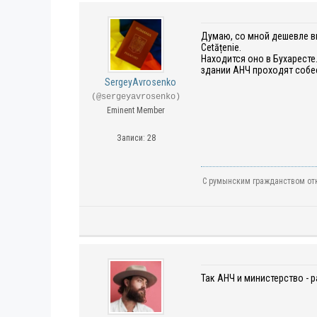
Думаю, со мной дешевле вый
Cetățenie.
Находится оно в Бухаресте.
здании АНЧ проходят собе
SergeyAvrosenko
(@sergeyavrosenko)
Eminent Member
Записи: 28
С румынским гражданством отк
Так АНЧ и министерство - 