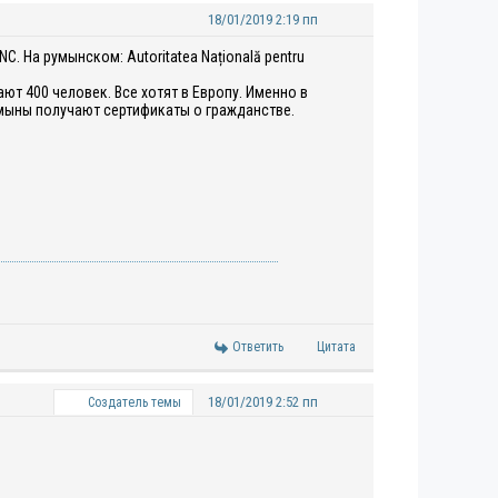
18/01/2019 2:19 пп
. На румынском: Autoritatea Națională pentru
ют 400 человек. Все хотят в Европу. Именно в
умыны получают сертификаты о гражданстве.
Ответить
Цитата
18/01/2019 2:52 пп
Создатель темы