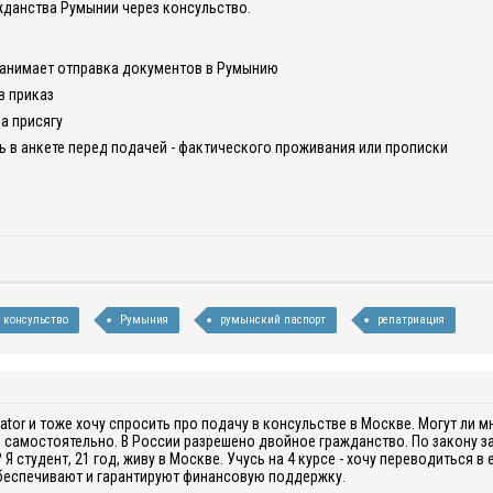
жданства Румынии через консульство.
занимает отправка документов в Румынию
в приказ
на присягу
ь в анкете перед подачей - фактического проживания или прописки
консульство
Румыния
румынский паспорт
репатриация
ator
и тоже хочу спросить про
подачу в консульстве в Москве.
Могут ли м
самостоятельно. В России разрешено двойное гражданство. По закону за
Я студент, 21 год, живу в Москве. Учусь на 4 курсе - хочу переводиться 
беспечивают и гарантируют финансовую поддержку.