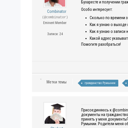
Бухаресте и получении гра
Особо интересует:
Combinator
(@combinator)
Сколько по времени 
Eminent Member
Как я узнаю о выходе 
Как я узнаю о записи 
Записи: 24
Какой адрес указыват
Помогите разобраться!
Метки темы
гражданство Румынии
Присоединяюсь к @
combin
документы на гражданство 
принять у меня документы? 
Румынии.
Родители меня о