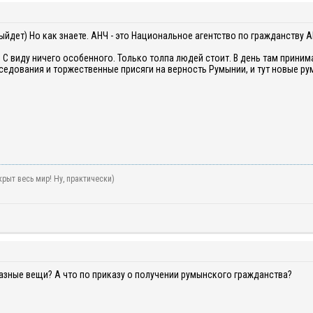
дет) Но как знаете. АНЧ - это Национальное агентство по гражданству ANC
 С виду ничего особенного. Только толпа людей стоит. В день там принима
седования и торжественные присяги на верность Румынии, и тут новые р
рыт весь мир! Ну, практически)
разные вещи? А что по
приказу о получении румынского гражданства?