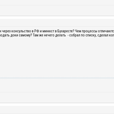
и через консульство в РФ и минюст в Бухаресте? Чем процессы отличаютс
подать доки самому? Там же нечего делать - собрал по списку, сделал коп