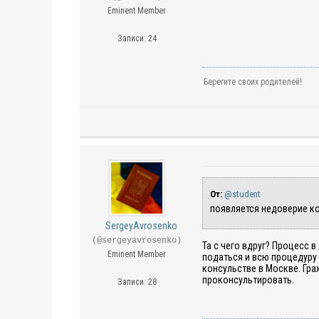
Eminent Member
Записи: 24
Берегите своих родителей!
От:
@student
появляется недоверие ко
SergeyAvrosenko
(@sergeyavrosenko)
Та с чего вдруг? Процесс в
Eminent Member
податься и всю процедуру 
консульстве в Москве. Гра
проконсультировать.
Записи: 28