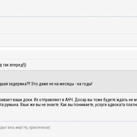
 так вперед!))
шая задержка?!! Это даже не на месяцы - на годы!
ривает ваши доки. Их отправляют в АНЧ. Досар вы тоже будете ждать не м
 румына. Язык же вы не знаете. Как вы понимаете, услуги адвоката платн
рыт весь мир! Ну, практически)