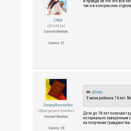
А правда ли что это все б
так и в консульских отдел
Lidija
(@lidija)
Eminent Member
Записи: 25
От:
@lidija
У меня ребенок 14 лет. М
SergeyAvrosenko
(@sergeyavrosenko)
Дети до 18 лет получают р
Eminent Member
нотариально заверенным с
на получение гражданства.
Записи: 28