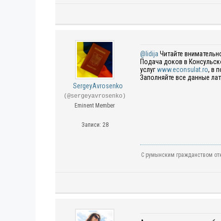
@lidija
Читайте внимательно
Подача доков в Консульск
услуг
www.econsulat.ro
, в 
Заполняйте все данные лат
SergeyAvrosenko
(@sergeyavrosenko)
Eminent Member
Записи: 28
С румынским гражданством отк