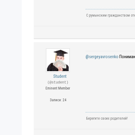
С румынским гражданством отк
@sergeyavrosenko
Понимаю
Student
(@student)
Eminent Member
Записи: 24
Берегите своих родителей!