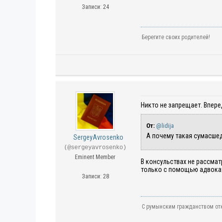
Записи: 24
Берегите своих родителей!
Никто не запрещает. Вперед
От:
@lidija
А почему такая сумасшед
SergeyAvrosenko
(@sergeyavrosenko)
Eminent Member
В консульствах не рассмат
только с помощью адвоката
Записи: 28
С румынским гражданством отк