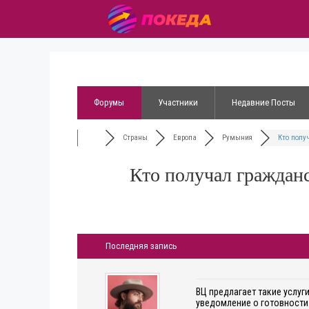
Форумы
Участники
Недавние Посты
Страны
Европа
Румыния
Кто получ
Кто получал граждан
Последняя запись
ВЦ предлагает такие услуг
уведомление о готовности