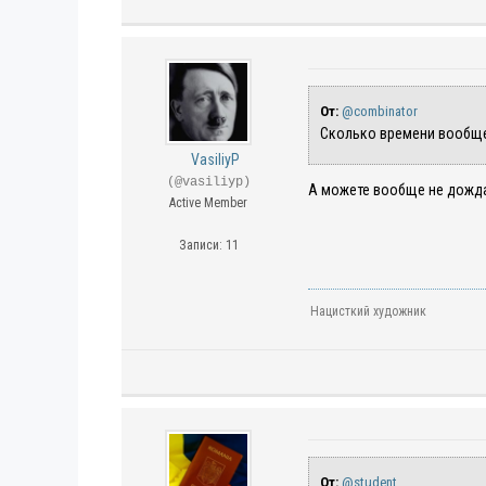
От:
@combinator
Сколько времени вообще ж
VasiliyP
(@vasiliyp)
А можете вообще не дождат
Active Member
Записи: 11
Нацисткий художник
От:
@student