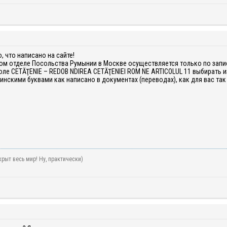
, что написано на сайте!
ом отделе Посольства Румынии в Москве осуществляется только по запис
поле CETĂŢENIE – REDOB NDIREA CETĂŢENIEI ROM NE ARTICOLUL 11 выбирать 
инскими буквами как написано в документах (переводах), как для вас так
рыт весь мир! Ну, практически)