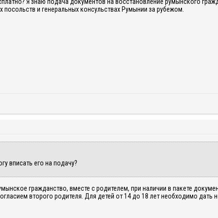
есплатно? Я знаю подача документов на восстановление румынского граж
ах посольств и генеральных консульствах Румынии за рубежом.
огу вписать его на подачу?
умынское гражданство, вместе с родителем, при наличии в пакете докуме
огласием второго родителя. Для детей от 14 до 18 лет необходимо дать 