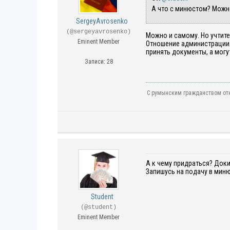
А что с минюстом? Можн
SergeyAvrosenko
(@sergeyavrosenko)
Можно и самому. Но учтите
Eminent Member
Отношение администрации к
принять документы, а могу
Записи: 28
С румынским гражданством отк
А к чему придраться? Доки 
Запишусь на подачу в миню
Student
(@student)
Eminent Member