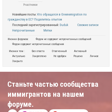
Участники
Новейшие посты:
Кто обращался в Greenemigration по
гражданству в ЕС? Поделитесь опытом
Последний зарегистрированный:
Duduk
Свежие записи
Непрочитанные
Метки
Иконки форумов:
Форум не содержит непрочитанных сообщений
Форум содержит непрочитанные сообщения
Иконки тем :
Без ответа
Отвеченный
Активный
Актуально
Закреплено
Не одобрен
Решено
Личное
Закрыто
Станьте частью сообщества
иммигрантов на нашем
форуме.