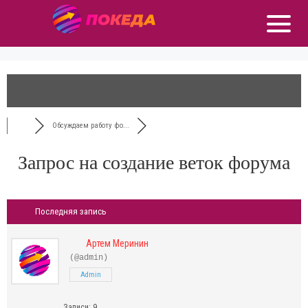
Обсуждаем работу фо...
Запрос на создание веток форума
Последняя запись
Артем Меринин
(@admin)
Admin
Записи: 9