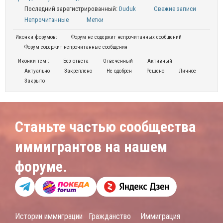
Последний зарегистрированный:
Duduk
Свежие записи
Непрочитанные
Метки
Иконки форумов:
Форум не содержит непрочитанных сообщений
Форум содержит непрочитанные сообщения
Иконки тем :
Без ответа
Отвеченный
Активный
Актуально
Закреплено
Не одобрен
Решено
Личное
Закрыто
Станьте частью сообщества
иммигрантов на нашем
форуме.
Истории иммиграции
Гражданство
Иммиграция