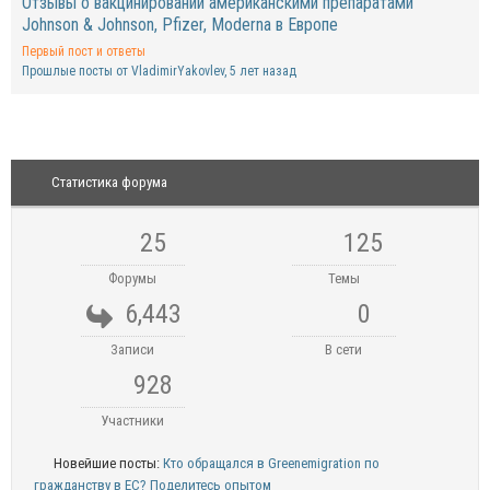
Отзывы о вакцинировании американскими препаратами
Johnson & Johnson, Pfizer, Moderna в Европе
Первый пост и ответы
Прошлые посты от VladimirYakovlev
, 5 лет назад
Статистика форума
25
125
Форумы
Темы
6,443
0
Записи
В сети
928
Участники
Новейшие посты:
Кто обращался в Greenemigration по
гражданству в ЕС? Поделитесь опытом