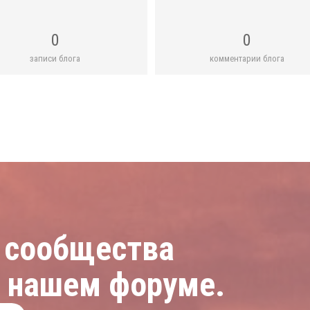
0
0
записи блога
комментарии блога
 сообщества
а нашем форуме.