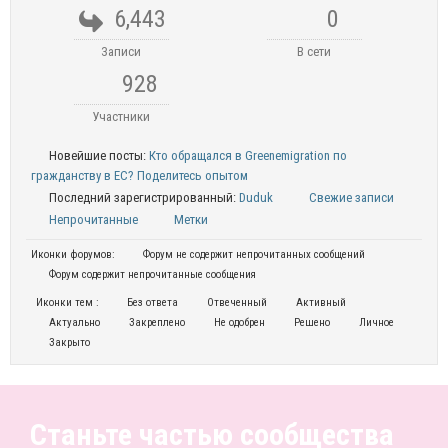
6,443
0
Записи
В сети
928
Участники
Новейшие посты:
Кто обращался в Greenemigration по
гражданству в ЕС? Поделитесь опытом
Последний зарегистрированный:
Duduk
Свежие записи
Непрочитанные
Метки
Иконки форумов:
Форум не содержит непрочитанных сообщений
Форум содержит непрочитанные сообщения
Иконки тем :
Без ответа
Отвеченный
Активный
Актуально
Закреплено
Не одобрен
Решено
Личное
Закрыто
Станьте частью сообщества