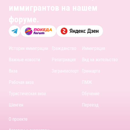
иммигрантов на нашем
форуме.
Истории иммиграции
Гражданство
Иммиграция
Важные новости
Репатриация
Вид на жительство
Виза
Загранпаспорт
Гринкарта
Рабочая виза
ПМЖ
Туристическая виза
Обучение
Шенген
Переезд
О проекте