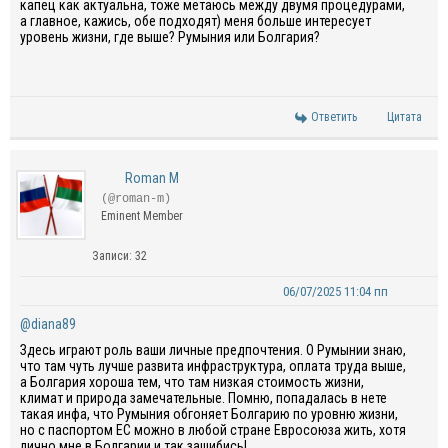
капец как актуальна, тоже метаюсь между двумя процедурами,
а главное, кажись, обе подходят) меня больше интересует
уровень жизни, где выше? Румыния или Болгария?
Ответить
Цитата
Roman M
(@roman-m)
Eminent Member
Записи: 32
06/07/2025 11:04 пп
@diana89
Здесь играют роль ваши личные предпочтения. О Румынии знаю,
что там чуть лучше развита инфраструктура, оплата труда выше,
а Болгария хороша тем, что там низкая стоимость жизни,
климат и природа замечательные. Помню, попадалась в нете
такая инфа, что Румыния обгоняет Болгарию по уровню жизни,
но с паспортом ЕС можно в любой стране Евросоюза жить, хотя
лично мне в Болгарии и так зашибись!